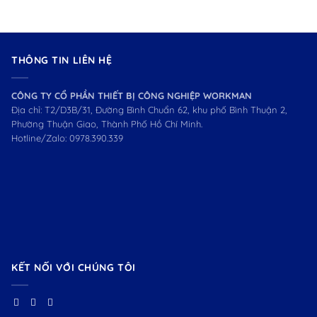
THÔNG TIN LIÊN HỆ
CÔNG TY CỔ PHẦN THIẾT BỊ CÔNG NGHIỆP WORKMAN
Địa chỉ: T2/D3B/31, Đường Bình Chuẩn 62, khu phố Bình Thuận 2,
Phường Thuận Giao, Thành Phố Hồ Chí Minh.
Hotline/Zalo:
0978.390.339
KẾT NỐI VỚI CHÚNG TÔI