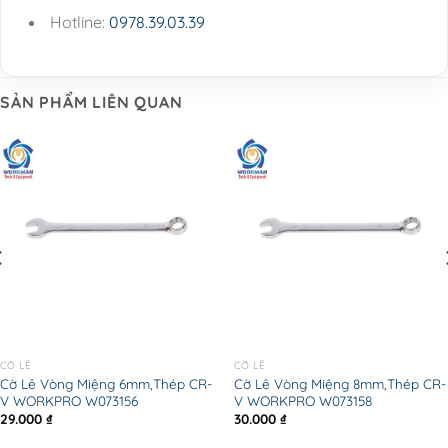
Hotline:
0978.39.03.39
SẢN PHẨM LIÊN QUAN
CỜ LÊ
CỜ LÊ
Cờ Lê Vòng Miệng 6mm,Thép CR-
Cờ Lê Vòng Miệng 8mm,Thép CR-
V WORKPRO W073156
V WORKPRO W073158
29.000
₫
30.000
₫