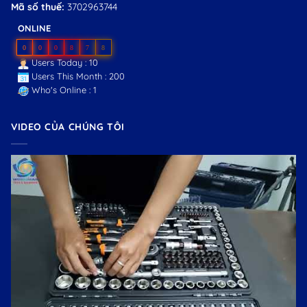
Mã số thuế:
3702963744
ONLINE
0
0
0
8
7
8
Users Today : 10
Users This Month : 200
Who's Online : 1
VIDEO CỦA CHÚNG TÔI