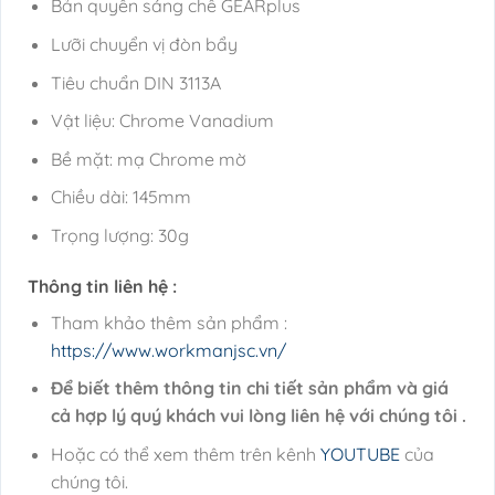
Bản quyền sáng chế GEARplus
Lưỡi chuyển vị đòn bẩy
Tiêu chuẩn DIN 3113A
Vật liệu: Chrome Vanadium
Bề mặt: mạ Chrome mờ
Chiều dài: 145mm
Trọng lượng: 30g
Thông tin liên hệ :
Tham khảo thêm sản phẩm :
https://www.workmanjsc.vn/
Để biết thêm thông tin chi tiết sản phẩm và giá
cả hợp lý quý khách vui lòng liên hệ với chúng tôi .
Hoặc có thể xem thêm trên kênh
YOUTUBE
của
chúng tôi.