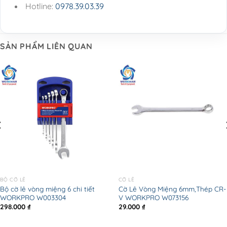
Hotline:
0978.39.03.39
SẢN PHẨM LIÊN QUAN
BỘ CỜ LÊ
CỜ LÊ
Bộ cờ lê vòng miệng 6 chi tiết
Cờ Lê Vòng Miệng 6mm,Thép CR-
WORKPRO W003304
V WORKPRO W073156
298.000
₫
29.000
₫