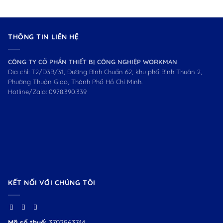
THÔNG TIN LIÊN HỆ
CÔNG TY CỔ PHẦN THIẾT BỊ CÔNG NGHIỆP WORKMAN
Địa chỉ: T2/D3B/31, Đường Bình Chuẩn 62, khu phố Bình Thuận 2,
Phường Thuận Giao, Thành Phố Hồ Chí Minh.
Hotline/Zalo:
0978.390.339
KẾT NỐI VỚI CHÚNG TÔI
Mã số thuế:
3702963744