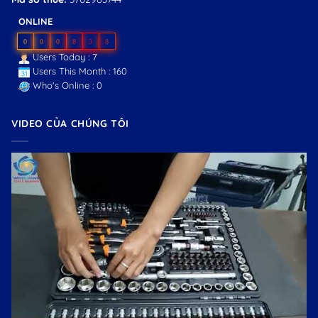
ONLINE
0
0
0
8
3
8
Users Today : 7
Users This Month : 160
Who's Online : 0
VIDEO CỦA CHÚNG TÔI