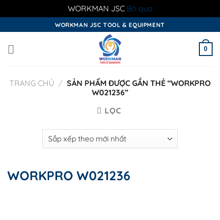
WORKMAN JSC
Bỏ qua
Skip
WORKMAN JSC TOOL & EQUIPMENT
to
content
0
TRANG CHỦ
/
SẢN PHẨM ĐƯỢC GẮN THẺ “WORKPRO
W021236”
LỌC
WORKPRO W021236