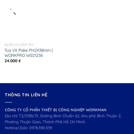
DỤNG CỤ CẦM TAY
Tua Vít Pake PH2X38mm |
WORKPRO W021236
24.000
₫
THÔNG TIN LIÊN HỆ
CÔNG TY CỔ PHẦN THIẾT BỊ CÔNG NGHIỆP WORKMAN
Địa chỉ: T2/D3B/31, Đường Bình Chuẩn 62, khu phố Bình Thuận 2,
Phường Thuận Giao, Thành Phố Hồ Chí Minh.
Hotline/Zalo:
0978.390.339