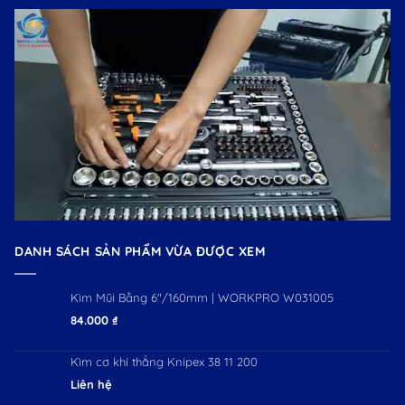
DANH SÁCH SẢN PHẨM VỪA ĐƯỢC XEM
Kìm Mũi Bằng 6"/160mm | WORKPRO W031005
84.000
₫
Kìm cơ khí thẳng Knipex 38 11 200
Liên hệ