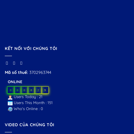
KẾT NỐI VỚI CHÚNG TÔI
Mã số thuế:
3702963744
ONLINE
0
0
0
8
2
9
Users Today : 21
Users This Month : 151
Who's Online : 0
VIDEO CỦA CHÚNG TÔI