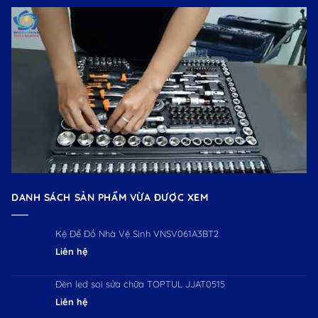
DANH SÁCH SẢN PHẨM VỪA ĐƯỢC XEM
Kệ Để Đồ Nhà Vệ Sinh VNSV061A3BT2
Liên hệ
Đèn led soi sửa chữa TOPTUL JJAT0515
Liên hệ