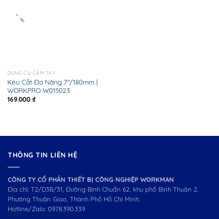
DỤNG CỤ CẦM TAY
Kéo Cắt Đa Năng 7″/180mm |
WORKPRO W015023
169.000
₫
THÔNG TIN LIÊN HỆ
CÔNG TY CỔ PHẦN THIẾT BỊ CÔNG NGHIỆP WORKMAN
Địa chỉ: T2/D3B/31, Đường Bình Chuẩn 62, khu phố Bình Thuận 2,
Phường Thuận Giao, Thành Phố Hồ Chí Minh.
Hotline/Zalo:
0978.390.339