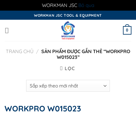
WORKMAN JSC
Bỏ qua
Skip
WORKMAN JSC TOOL & EQUIPMENT
to
content
0
TRANG CHỦ
/
SẢN PHẨM ĐƯỢC GẮN THẺ “WORKPRO
W015023”
LỌC
WORKPRO W015023