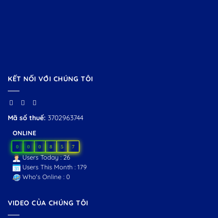
KẾT NỐI VỚI CHÚNG TÔI
Mã số thuế:
3702963744
ONLINE
0
0
0
8
5
7
Users Today : 26
Users This Month : 179
Who's Online : 0
VIDEO CỦA CHÚNG TÔI