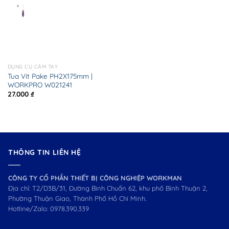
DỤNG CỤ CẦM TAY
Tua Vít Pake PH2X175mm |
WORKPRO W021241
27.000
₫
THÔNG TIN LIÊN HỆ
CÔNG TY CỔ PHẦN THIẾT BỊ CÔNG NGHIỆP WORKMAN
Địa chỉ: T2/D3B/31, Đường Bình Chuẩn 62, khu phố Bình Thuận 2,
Phường Thuận Giao, Thành Phố Hồ Chí Minh.
Hotline/Zalo:
0978.390.339