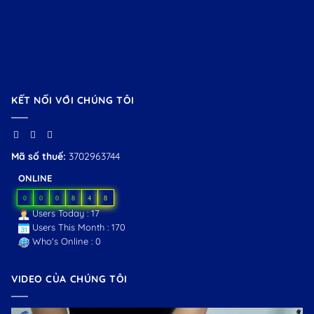
KẾT NỐI VỚI CHÚNG TÔI
Mã số thuế:
3702963744
ONLINE
0
0
0
8
4
8
Users Today : 17
Users This Month : 170
Who's Online : 0
VIDEO CỦA CHÚNG TÔI