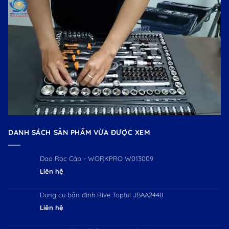
DANH SÁCH SẢN PHẨM VỪA ĐƯỢC XEM
Dao Rọc Cáp - WORKPRO W013009
Liên hệ
Dụng cụ bắn đinh Rive Toptul JBAA2448
Liên hệ