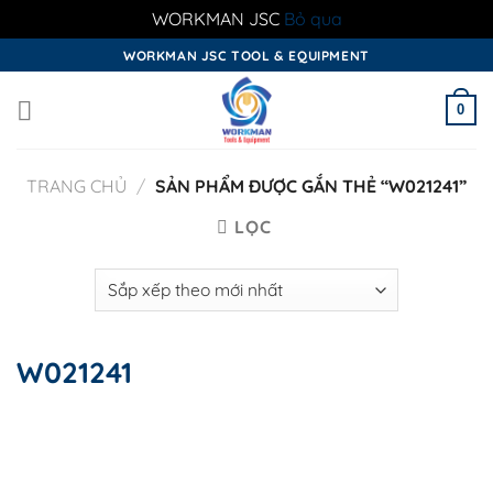
WORKMAN JSC
Bỏ qua
Skip
WORKMAN JSC TOOL & EQUIPMENT
to
content
0
TRANG CHỦ
/
SẢN PHẨM ĐƯỢC GẮN THẺ “W021241”
LỌC
W021241