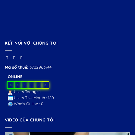
KẾT NỐI VỚI CHÚNG TÔI
Mã số thuế:
3702963744
ONLINE
0
0
0
8
5
8
Users Today : 1
Users This Month : 180
Who's Online : 0
VIDEO CỦA CHÚNG TÔI