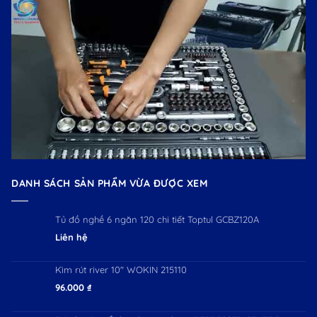
DANH SÁCH SẢN PHẨM VỪA ĐƯỢC XEM
Tủ đồ nghề 6 ngăn 120 chi tiết Toptul GCBZ120A
Liên hệ
Kìm rút river 10" WOKIN 215110
96.000
₫