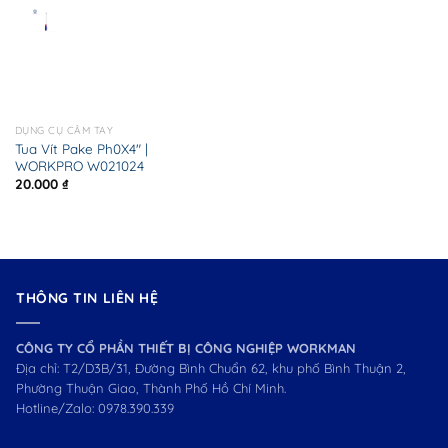
DỤNG CỤ CẦM TAY
Tua Vít Pake Ph0X4″ |
WORKPRO W021024
20.000
₫
THÔNG TIN LIÊN HỆ
CÔNG TY CỔ PHẦN THIẾT BỊ CÔNG NGHIỆP WORKMAN
Địa chỉ: T2/D3B/31, Đường Bình Chuẩn 62, khu phố Bình Thuận 2,
Phường Thuận Giao, Thành Phố Hồ Chí Minh.
Hotline/Zalo:
0978.390.339