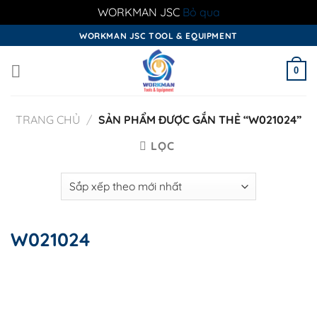
WORKMAN JSC
Bỏ qua
Skip
WORKMAN JSC TOOL & EQUIPMENT
to
content
0
TRANG CHỦ
/
SẢN PHẨM ĐƯỢC GẮN THẺ “W021024”
LỌC
W021024