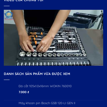
VIDEO CỦA CHÚNG TÔI
DANH SÁCH SẢN PHẨM VỪA ĐƯỢC XEM
Đá cắt 105x1.0x16mm WOKIN 760010
7.000
₫
Máy khoan pin Bosch GSB 120-LI GEN II