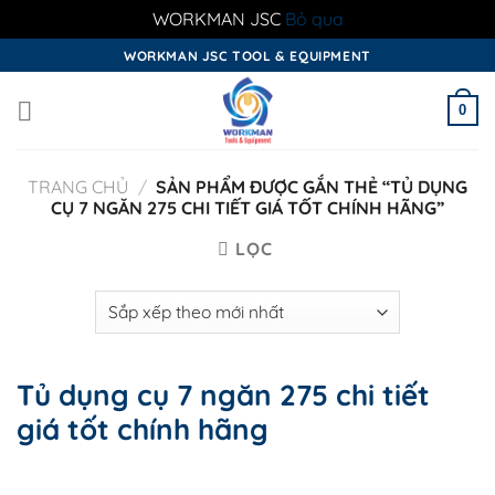
WORKMAN JSC
Bỏ qua
Skip
WORKMAN JSC TOOL & EQUIPMENT
to
content
0
TRANG CHỦ
/
SẢN PHẨM ĐƯỢC GẮN THẺ “TỦ DỤNG
CỤ 7 NGĂN 275 CHI TIẾT GIÁ TỐT CHÍNH HÃNG”
LỌC
Tủ dụng cụ 7 ngăn 275 chi tiết
giá tốt chính hãng