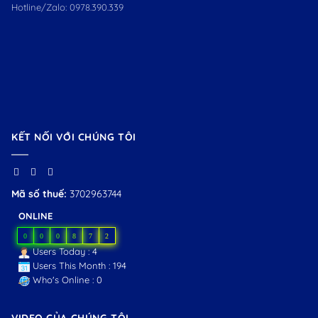
Hotline/Zalo:
0978.390.339
KẾT NỐI VỚI CHÚNG TÔI
Mã số thuế:
3702963744
ONLINE
0
0
0
8
7
2
Users Today : 4
Users This Month : 194
Who's Online : 0