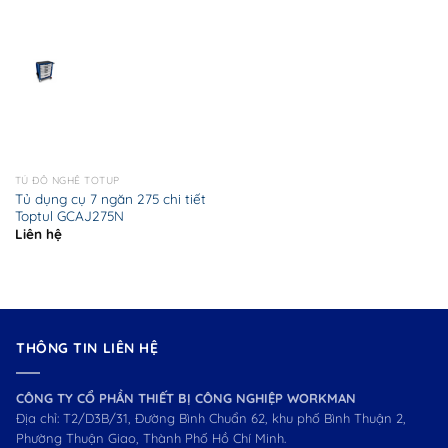
TỦ ĐỒ NGHỀ TOTUP
Tủ dụng cụ 7 ngăn 275 chi tiết
Toptul GCAJ275N
Liên hệ
THÔNG TIN LIÊN HỆ
CÔNG TY CỔ PHẦN THIẾT BỊ CÔNG NGHIỆP WORKMAN
Địa chỉ: T2/D3B/31, Đường Bình Chuẩn 62, khu phố Bình Thuận 2,
Phường Thuận Giao, Thành Phố Hồ Chí Minh.