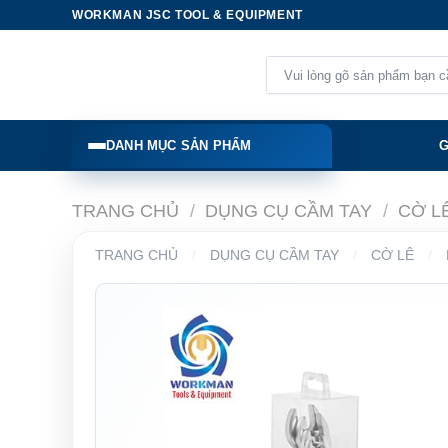
Skip
WORKMAN JSC TOOL & EQUIPMENT
to
content
Tìm
kiếm:
DANH MỤC SẢN PHẨM
G
TRANG CHỦ
/
DỤNG CỤ CẦM TAY
/
CỜ L
TRANG CHỦ
/
DỤNG CỤ CẦM TAY
/
CỜ LÊ
/