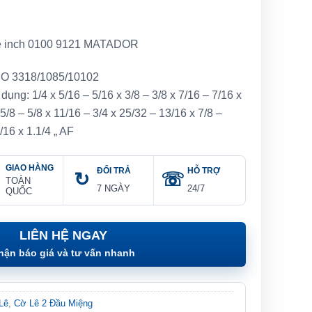
hệ inch 0100 9121 MATADOR
ISO 3318/1085/10102
ụng: 1/4 x 5/16 – 5/16 x 3/8 – 3/8 x 7/16 – 7/16 x
 5/8 – 5/8 x 11/16 – 3/4 x 25/32 – 13/16 x 7/8 –
1/16 x 1.1/4 „ AF
GIAO HÀNG
ĐỔI TRẢ
HỖ TRỢ
TOÀN
7 NGÀY
24/7
QUỐC
LIÊN HỆ NGAY
hận báo giá và tư vấn nhanh
Lê
,
Cờ Lê 2 Đầu Miệng