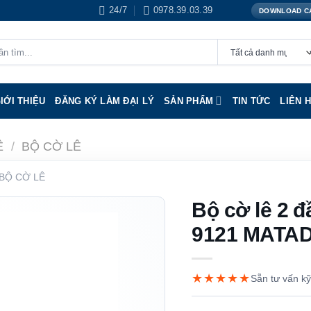
24/7
0978.39.03.39
DOWNLOAD C
IỚI THIỆU
ĐĂNG KÝ LÀM ĐẠI LÝ
SẢN PHẨM
TIN TỨC
LIÊN 
Ê
/
BỘ CỜ LÊ
BỘ CỜ LÊ
Bộ cờ lê 2 đ
9121 MATA
★★★★★
Sẵn tư vấn kỹ