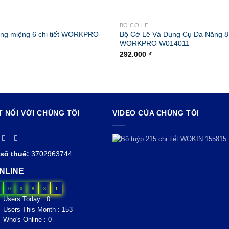
BỘ CỜ LÊ
òng miệng 6 chi tiết WORKPRO
Bộ Cờ Lê Và Dụng Cụ Đa Năng 8 
WORKPRO W014011
292.000
₫
T NỐI VỚI CHÚNG TÔI
VIDEO CỦA CHÚNG TÔI
số thuế:
3702963744
NLINE
0
0
8
3
1
Users Today : 0
Users This Month : 153
Who's Online : 0