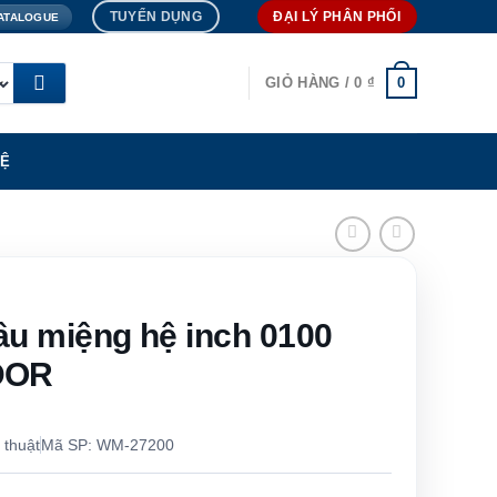
TUYỂN DỤNG
ĐẠI LÝ PHÂN PHỐI
ATALOGUE
0
GIỎ HÀNG /
0
₫
HỆ
ầu miệng hệ inch 0100
DOR
 thuật
Mã SP: WM-27200