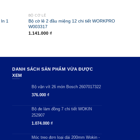
BỘ CỜ LÊ
BỘ CỜ L
In 1
Bộ cờ lê 2 đầu miệng 12 chi tiết WORKPRO
Cờ Lê 
W003317
Tiêu Ch
1.141.000
₫
38.000
DANH SÁCH SẢN PHẨM VỪA ĐƯỢC
XEM
Bộ vặn vít 26 món Bosch 2607017322
376.000
₫
Bộ đe làm đồng 7 chi tiết WOKIN
252907
1.074.000
₫
Móc treo đơn loại dài 200mm Wokin -