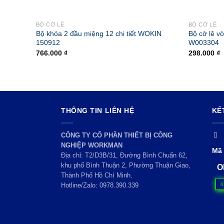
BỘ CỜ LÊ
BỘ CỜ LÊ
Bộ khóa 2 đầu miệng 12 chi tiết WOKIN
Bộ cờ lê v
150912
W003304
766.000
₫
298.000
₫
THÔNG TIN LIÊN HỆ
KẾ
CÔNG TY CỔ PHẦN THIẾT BỊ CÔNG
NGHIỆP WORKMAN
Mã 
Địa chỉ: T2/D3B/31, Đường Bình Chuẩn 62,
khu phố Bình Thuận 2, Phường Thuận Giao,
O
Thành Phố Hồ Chí Minh.
0
Hotline/Zalo:
0978.390.339