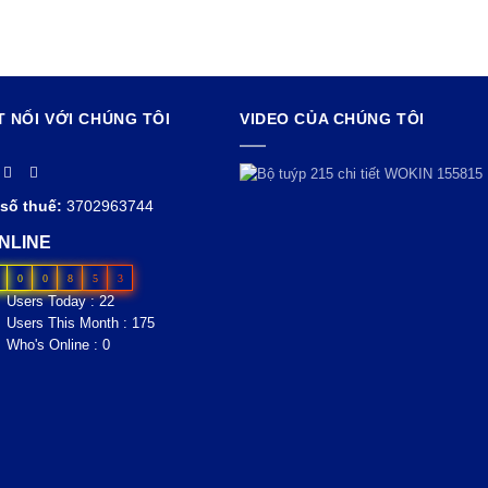
T NỐI VỚI CHÚNG TÔI
VIDEO CỦA CHÚNG TÔI
số thuế:
3702963744
NLINE
0
0
8
5
3
Users Today : 22
Users This Month : 175
Who's Online : 0