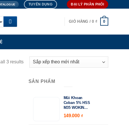
TUYỂN DỤNG
ĐẠI LÝ PHÂN PHỐI
ATALOGUE
0
GIỎ HÀNG /
0
₫
HỆ
ll 3 results
SẢN PHẨM
Mũi Khoan
15.000
Coban 5% HSS
₫
M35 WOKIN
Khoảng
750410–750530 |
149.000
–
giá:
₫
DIN338 Chuyên
từ
Khoan Inox &
Thép Cứng
15.000 ₫