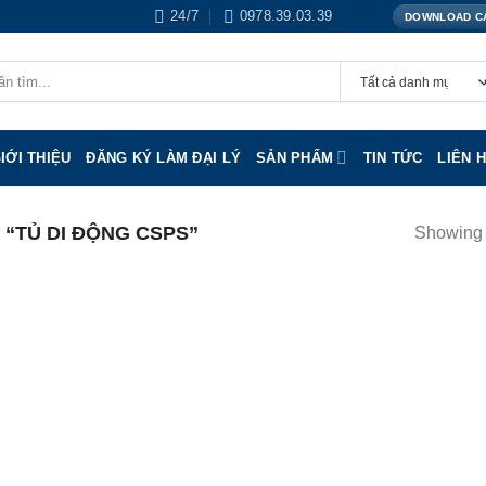
24/7
0978.39.03.39
DOWNLOAD C
IỚI THIỆU
ĐĂNG KÝ LÀM ĐẠI LÝ
SẢN PHẨM
TIN TỨC
LIÊN 
“TỦ DI ĐỘNG CSPS”
Showing a