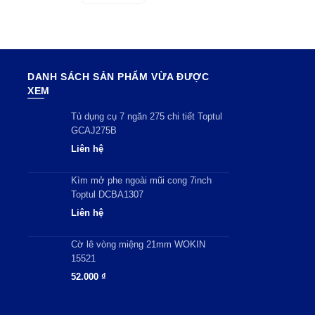
DANH SÁCH SẢN PHẨM VỪA ĐƯỢC
XEM
Tủ dụng cụ 7 ngăn 275 chi tiết Toptul
GCAJ275B
Liên hệ
Kìm mở phe ngoài mũi cong 7inch
Toptul DCBA1307
Liên hệ
Cờ lê vòng miệng 21mm WOKIN
15521
52.000
₫