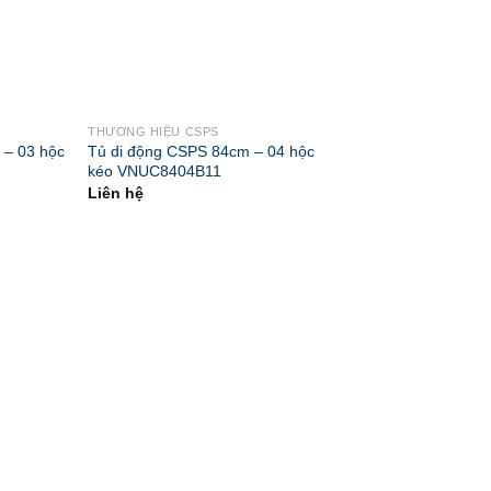
THƯƠNG HIỆU CSPS
 – 03 hộc
Tủ di động CSPS 84cm – 04 hộc
kéo VNUC8404B11
Liên hệ