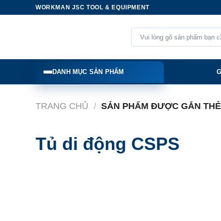
Skip
WORKMAN JSC TOOL & EQUIPMENT
to
content
Tìm
kiếm:
DANH MỤC SẢN PHẨM
G
TRANG CHỦ
/
SẢN PHẨM ĐƯỢC GẮN THẺ 
Tủ di động CSPS