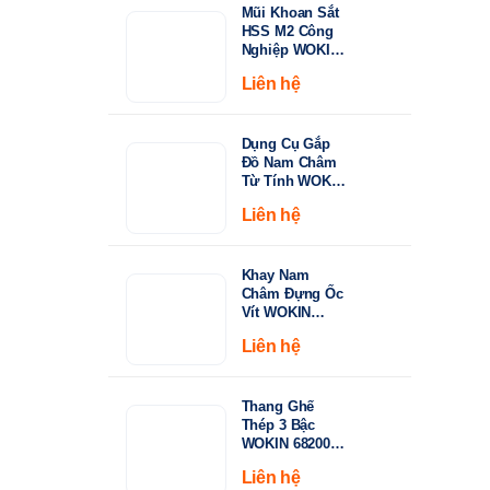
Mũi Khoan Sắt
đến
HSS M2 Công
149.000 ₫
Nghiệp WOKIN
750210–750360 |
Liên hệ
Tiêu Chuẩn
DIN338, Đầu
Khoan 135°
Dụng Cụ Gắp
Đồ Nam Châm
Từ Tính WOKIN
722005 – Cán
Liên hệ
Rút Dài 130-
640mm
Khay Nam
Châm Đựng Ốc
Vít WOKIN
724206 –
Liên hệ
Đường Kính
150mm (6")
Thang Ghế
Thép 3 Bậc
WOKIN 682003
– Tải Trọng
Liên hệ
150kg