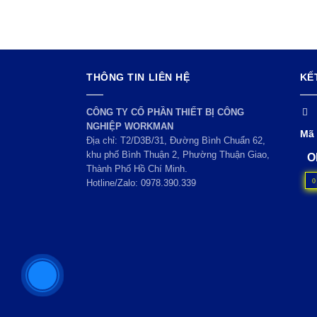
THÔNG TIN LIÊN HỆ
KẾ
CÔNG TY CỔ PHẦN THIẾT BỊ CÔNG
NGHIỆP WORKMAN
Mã 
Địa chỉ: T2/D3B/31, Đường Bình Chuẩn 62,
khu phố Bình Thuận 2, Phường Thuận Giao,
O
Thành Phố Hồ Chí Minh.
0
Hotline/Zalo:
0978.390.339