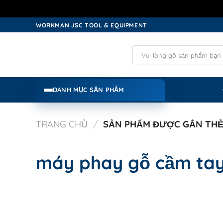
Skip
WORKMAN JSC TOOL & EQUIPMENT
to
content
Tìm
kiếm:
DANH MỤC SẢN PHẨM
TRANG CHỦ
/
SẢN PHẨM ĐƯỢC GẮN THẺ 
máy phay gỗ cầm ta