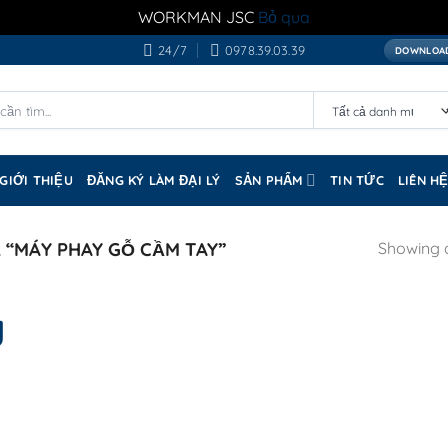
WORKMAN JSC
Bỏ qua
24/7
0978.39.03.39
DOWNLOAD
GIỚI THIỆU
ĐĂNG KÝ LÀM ĐẠI LÝ
SẢN PHẨM
TIN TỨC
LIÊN H
“MÁY PHAY GỖ CẦM TAY”
Showing a
y