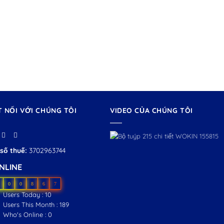
T NỐI VỚI CHÚNG TÔI
VIDEO CỦA CHÚNG TÔI
số thuế:
3702963744
NLINE
0
0
8
6
7
Users Today : 10
Users This Month : 189
Who's Online : 0