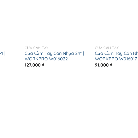
CƯA CẦM TAY
CƯA CẦM TAY
I |
Cưa Cầm Tay Cán Nhựa 24″ |
Cưa Cầm Tay Cán Nhự
WORKPRO W016022
WORKPRO W016017
127.000
₫
91.000
₫