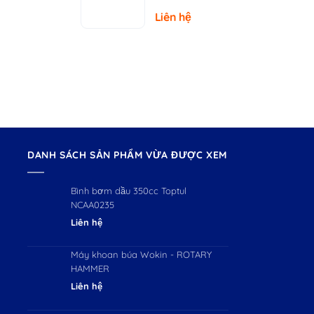
– Tải Trọng
Liên hệ
150kg
DANH SÁCH SẢN PHẨM VỪA ĐƯỢC XEM
Bình bơm dầu 350cc Toptul
NCAA0235
Liên hệ
Máy khoan búa Wokin - ROTARY
HAMMER
Liên hệ