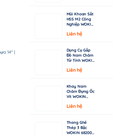
từ
Chuyên Khoan
Inox & Thép
15.000 ₫
Cứng
Mũi Khoan Sắt
đến
HSS M2 Công
149.000 ₫
Nghiệp WOKIN
750210–750360
Liên hệ
| Tiêu Chuẩn
DIN338, Đầu
Khoan 135°
Dụng Cụ Gắp
a 14″ |
Đồ Nam Châm
Từ Tính WOKIN
722005 – Cán
Liên hệ
Rút Dài 130-
640mm
Khay Nam
Châm Đựng Ốc
Vít WOKIN
724206 –
Liên hệ
Đường Kính
150mm (6")
Thang Ghế
Thép 3 Bậc
WOKIN 682003