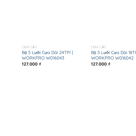
CƯA CẮT
CƯA CẮT
Bộ 5 Lưỡi Cưa Dài 24TPI |
Bộ 5 Lưỡi Cưa Dài 18TP
WORKPRO W016043
WORKPRO W016042
127.000
₫
127.000
₫