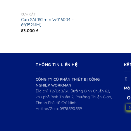
CƯA CẮT
Cưa Sắt 152mm W016004 –
6″(152MM)
83.000
₫
THÔNG TIN LIÊN HỆ
KẾ
CÔNG TY CỔ PHẦN THIẾT BỊ CÔNG
NGHIỆP WORKMAN
Mã 
Địa chỉ: T2/D3B/31, Đường Bình Chuẩn 62,
khu phố Bình Thuận 2, Phường Thuận Giao,
O
Thành Phố Hồ Chí Minh.
0
Hotline/Zalo:
0978.390.339