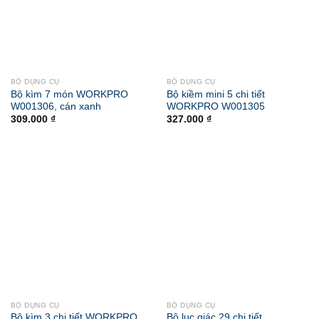
BỘ DỤNG CỤ
BỘ DỤNG CỤ
Bộ kìm 7 món WORKPRO
Bộ kiềm mini 5 chi tiết
W001306, cán xanh
WORKPRO W001305
309.000
₫
327.000
₫
BỘ DỤNG CỤ
BỘ DỤNG CỤ
Bộ kìm 3 chi tiết WORKPRO
Bộ lục giác 29 chi tiết