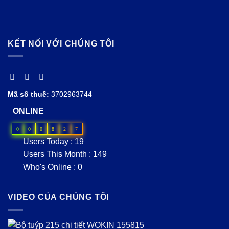
KẾT NỐI VỚI CHÚNG TÔI
Mã số thuế:
3702963744
ONLINE
0
0
0
8
2
7
Users Today : 19
Users This Month : 149
Who's Online : 0
VIDEO CỦA CHÚNG TÔI