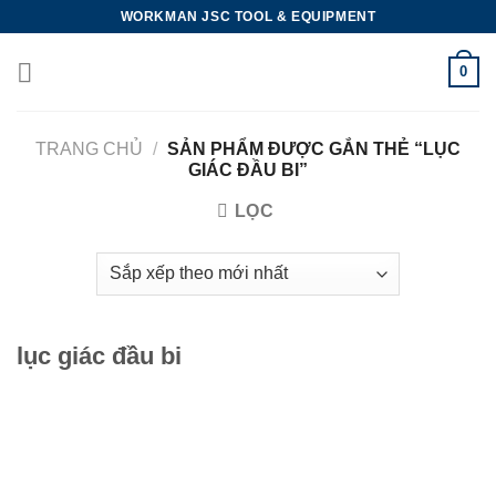
Skip
WORKMAN JSC TOOL & EQUIPMENT
to
content
0
TRANG CHỦ
/
SẢN PHẨM ĐƯỢC GẮN THẺ “LỤC
GIÁC ĐẦU BI”
LỌC
lục giác đầu bi