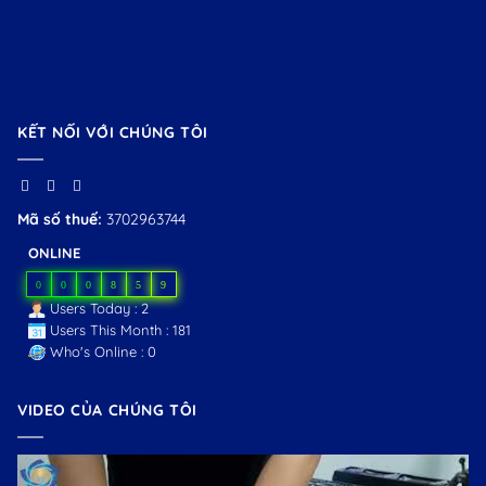
KẾT NỐI VỚI CHÚNG TÔI
Mã số thuế:
3702963744
ONLINE
0
0
0
8
5
9
Users Today : 2
Users This Month : 181
Who's Online : 0
VIDEO CỦA CHÚNG TÔI