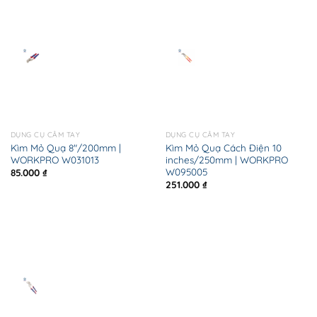
DỤNG CỤ CẦM TAY
DỤNG CỤ CẦM TAY
Kìm Mỏ Quạ 8″/200mm |
Kìm Mỏ Quạ Cách Điện 10
WORKPRO W031013
inches/250mm | WORKPRO
W095005
85.000
₫
251.000
₫