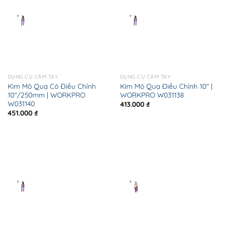
DỤNG CỤ CẦM TAY
DỤNG CỤ CẦM TAY
Kìm Mỏ Quạ Có Điều Chỉnh
Kìm Mỏ Quạ Điều Chỉnh 10″ |
10″/250mm | WORKPRO
WORKPRO W031138
W031140
413.000
₫
451.000
₫