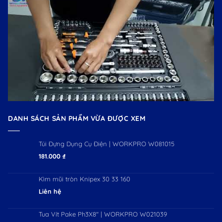
DANH SÁCH SẢN PHẨM VỪA ĐƯỢC XEM
Túi Đựng Dụng Cụ Điện | WORKPRO W081015
181.000
₫
Kìm mũi tròn Knipex 30 33 160
Liên hệ
Tua Vít Pake Ph3X8" | WORKPRO W021039