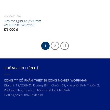
KÌM CÁC LOẠI
Kìm Mỏ Quạ 12”/300Mm
WORKPRO W031136
176.000
₫
1
2
THÔNG TIN LIÊN HỆ
CÔNG TY CỔ PHẦN THIẾT BỊ CÔNG NGHIỆP WORKMAN
Địa chỉ: T2/D3B/31, Đường Bình Chuẩn 62, khu phố Bình Thuận 2,
Phường Thuận Giao, Thành Phố Hồ Chí Minh.
Hotline/Zalo:
0978.390.339