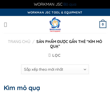
WORKMAN JSC
Bỏ qua
Skip
WORKMAN JSC TOOL & EQUIPMENT
to
content
0
TRANG CHỦ
/
SẢN PHẨM ĐƯỢC GẮN THẺ “KÌM MỎ
QUẠ”
LỌC
Kìm mỏ quạ