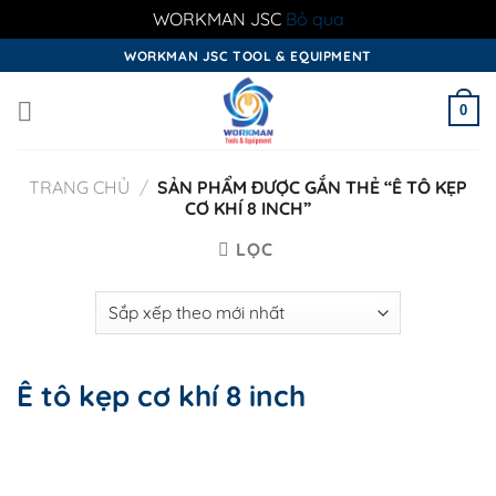
WORKMAN JSC
Bỏ qua
Skip
WORKMAN JSC TOOL & EQUIPMENT
to
content
0
TRANG CHỦ
/
SẢN PHẨM ĐƯỢC GẮN THẺ “Ê TÔ KẸP
CƠ KHÍ 8 INCH”
LỌC
Ê tô kẹp cơ khí 8 inch