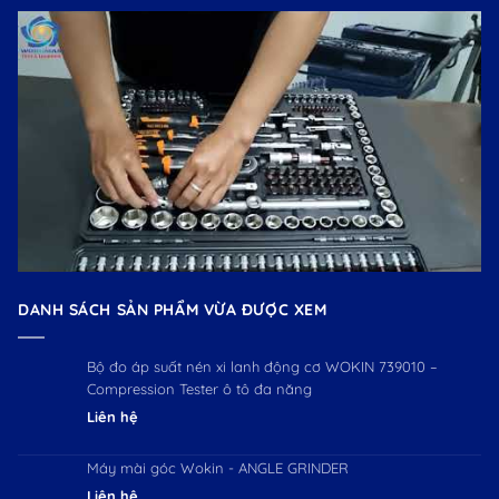
DANH SÁCH SẢN PHẨM VỪA ĐƯỢC XEM
Bộ đo áp suất nén xi lanh động cơ WOKIN 739010 –
Compression Tester ô tô đa năng
Liên hệ
Máy mài góc Wokin - ANGLE GRINDER
Liên hệ