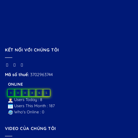
KẾT NỐI VỚI CHÚNG TÔI
Mã số thuế:
3702963744
ONLINE
0
0
0
8
6
5
Users Today : 8
Users This Month : 187
Who's Online : 0
VIDEO CỦA CHÚNG TÔI