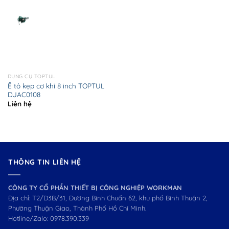
DỤNG CỤ TOPTUL
Ê tô kẹp cơ khí 8 inch TOPTUL
DJAC0108
Liên hệ
THÔNG TIN LIÊN HỆ
CÔNG TY CỔ PHẦN THIẾT BỊ CÔNG NGHIỆP WORKMAN
Địa chỉ: T2/D3B/31, Đường Bình Chuẩn 62, khu phố Bình Thuận 2,
Phường Thuận Giao, Thành Phố Hồ Chí Minh.
Hotline/Zalo:
0978.390.339