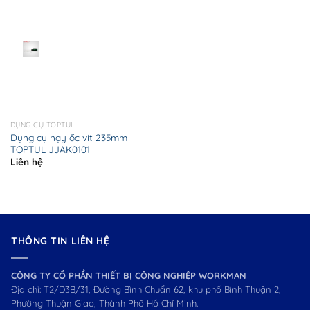
DỤNG CỤ TOPTUL
Dụng cụ nạy ốc vít 235mm
TOPTUL JJAK0101
Liên hệ
THÔNG TIN LIÊN HỆ
CÔNG TY CỔ PHẦN THIẾT BỊ CÔNG NGHIỆP WORKMAN
Địa chỉ: T2/D3B/31, Đường Bình Chuẩn 62, khu phố Bình Thuận 2,
Phường Thuận Giao, Thành Phố Hồ Chí Minh.