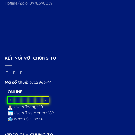
Hotline/Zalo:
0978.390.339
KẾT NỐI VỚI CHÚNG TÔI
Mã số thuế:
3702963744
ONLINE
0
0
0
8
6
7
Users Today : 10
Users This Month : 189
Who's Online : 0