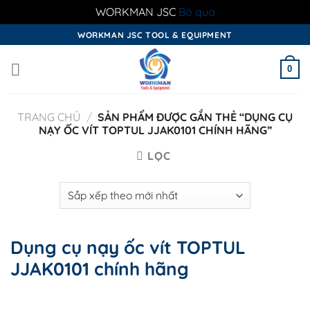
WORKMAN JSC
Bỏ qua
Skip
WORKMAN JSC TOOL & EQUIPMENT
to
content
0
TRANG CHỦ
/
SẢN PHẨM ĐƯỢC GẮN THẺ “DỤNG CỤ
NẠY ỐC VÍT TOPTUL JJAK0101 CHÍNH HÃNG”
LỌC
Dụng cụ nạy ốc vít TOPTUL
JJAK0101 chính hãng