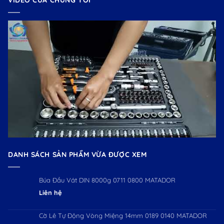
VIDEO CỦA CHÚNG TÔI
DANH SÁCH SẢN PHẨM VỪA ĐƯỢC XEM
Búa Đầu Vát DIN 8000g 0711 0800 MATADOR
Liên hệ
Cờ Lê Tự Động Vòng Miệng 14mm 0189 0140 MATADOR