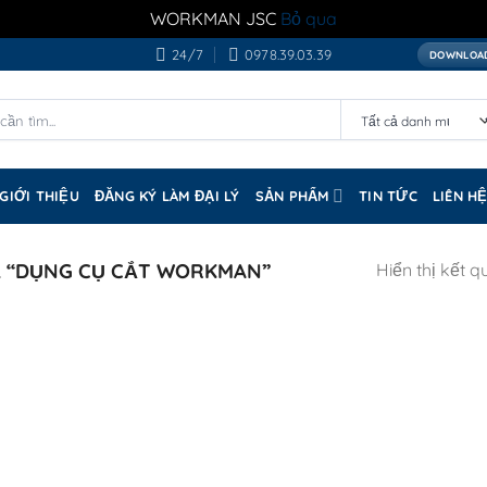
WORKMAN JSC
Bỏ qua
24/7
0978.39.03.39
DOWNLOAD
GIỚI THIỆU
ĐĂNG KÝ LÀM ĐẠI LÝ
SẢN PHẨM
TIN TỨC
LIÊN H
 “DỤNG CỤ CẮT WORKMAN”
Hiển thị kết q
n