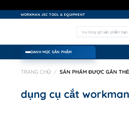
Skip
WORKMAN JSC TOOL & EQUIPMENT
to
content
Tìm
kiếm:
DANH MỤC SẢN PHẨM
TRANG CHỦ
/
SẢN PHẨM ĐƯỢC GẮN THẺ
dụng cụ cắt workma