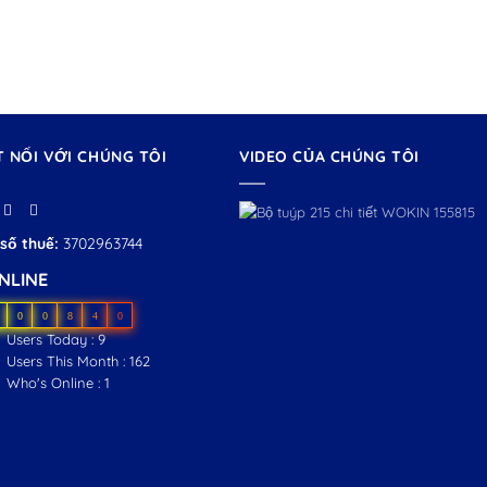
T NỐI VỚI CHÚNG TÔI
VIDEO CỦA CHÚNG TÔI
số thuế:
3702963744
NLINE
0
0
8
4
0
Users Today : 9
Users This Month : 162
Who's Online : 1