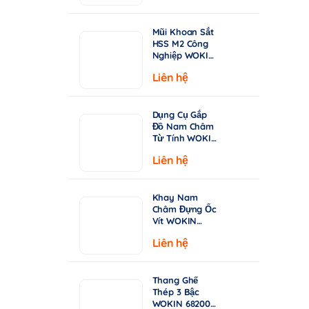
từ
Chuyên Khoan
Inox & Thép
15.000 ₫
Cứng
Mũi Khoan Sắt
đến
HSS M2 Công
149.000 ₫
Nghiệp WOKIN
750210–750360
Liên hệ
| Tiêu Chuẩn
DIN338, Đầu
Khoan 135°
Dụng Cụ Gắp
Đồ Nam Châm
Từ Tính WOKIN
722005 – Cán
Liên hệ
Rút Dài 130-
640mm
Khay Nam
Châm Đựng Ốc
Vít WOKIN
724206 –
Liên hệ
Đường Kính
150mm (6")
Thang Ghế
Thép 3 Bậc
WOKIN 682003