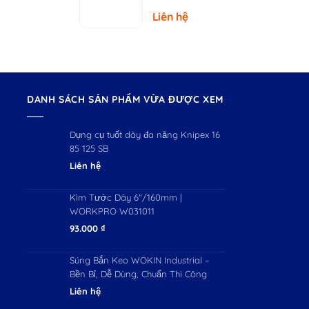
– Tải Trọng
Liên hệ
150kg
DANH SÁCH SẢN PHẨM VỪA ĐƯỢC XEM
Dụng cụ tuốt dây đa năng Knipex 16
85 125 SB
Liên hệ
Kìm Tước Dây 6"/160mm |
WORKPRO W031011
93.000
₫
Súng Bắn Keo WOKIN Industrial –
Bền Bỉ, Dễ Dùng, Chuẩn Thi Công
Liên hệ