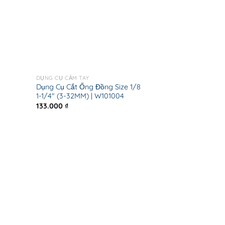
DỤNG CỤ CẦM TAY
Dụng Cụ Cắt Ống Đồng Size 1/8
1-1/4″ (3-32MM) | W101004
133.000
₫