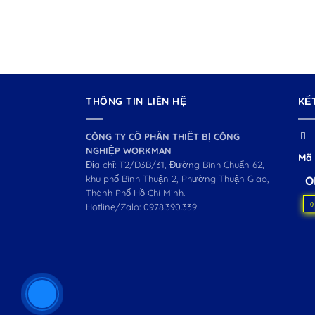
THÔNG TIN LIÊN HỆ
KẾ
CÔNG TY CỔ PHẦN THIẾT BỊ CÔNG
NGHIỆP WORKMAN
Mã 
Địa chỉ: T2/D3B/31, Đường Bình Chuẩn 62,
khu phố Bình Thuận 2, Phường Thuận Giao,
O
Thành Phố Hồ Chí Minh.
0
Hotline/Zalo:
0978.390.339