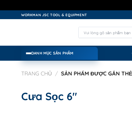
Skip
WORKMAN JSC TOOL & EQUIPMENT
to
content
Tìm
kiếm:
DANH MỤC SẢN PHẨM
TRANG CHỦ
/
SẢN PHẨM ĐƯỢC GẮN THẺ 
Cưa Sọc 6"