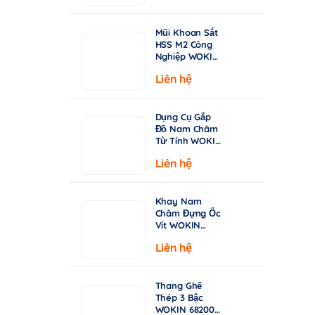
từ
Chuyên Khoan
Inox & Thép
15.000 ₫
Cứng
Mũi Khoan Sắt
đến
HSS M2 Công
149.000 ₫
Nghiệp WOKIN
750210–750360
Liên hệ
| Tiêu Chuẩn
DIN338, Đầu
Khoan 135°
Dụng Cụ Gắp
Đồ Nam Châm
Từ Tính WOKIN
722005 – Cán
Liên hệ
Rút Dài 130-
640mm
Khay Nam
Châm Đựng Ốc
Vít WOKIN
724206 –
Liên hệ
Đường Kính
150mm (6")
Thang Ghế
Thép 3 Bậc
WOKIN 682003