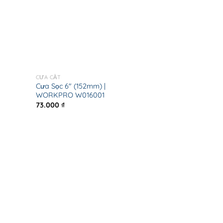
CƯA CẮT
Cưa Sọc 6″ (152mm) |
WORKPRO W016001
73.000
₫