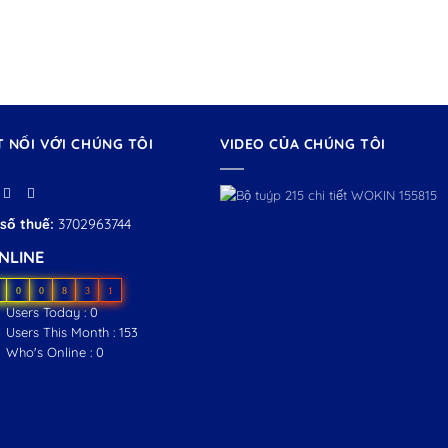
T NỐI VỚI CHÚNG TÔI
VIDEO CỦA CHÚNG TÔI
số thuế:
3702963744
NLINE
0
0
8
3
1
Users Today : 0
Users This Month : 153
Who's Online : 0