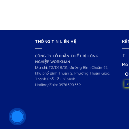
THÔNG TIN LIÊN HỆ
KẾ
CÔNG TY CỔ PHẦN THIẾT BỊ CÔNG
NGHIỆP WORKMAN
Mã 
Địa chỉ: T2/D3B/31, Đường Bình Chuẩn 62,
khu phố Bình Thuận 2, Phường Thuận Giao,
O
Thành Phố Hồ Chí Minh.
0
Hotline/Zalo:
0978.390.339