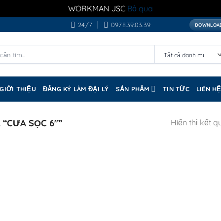
WORKMAN JSC
Bỏ qua
24/7
0978.39.03.39
DOWNLOAD
GIỚI THIỆU
ĐĂNG KÝ LÀM ĐẠI LÝ
SẢN PHẨM
TIN TỨC
LIÊN H
“CƯA SỌC 6"”
Hiển thị kết q