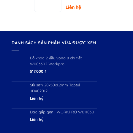
– Tải Trọng
Liên hệ
150kg
DANH SÁCH SẢN PHẨM VỪA ĐƯỢC XEM
Bộ khóa 2 đầu vòng 8 chi tiết
W003302 Workpro
517.000
₫
Sủi sơn 20x50x1.2mm Toptul
JDAC2012
Liên hệ
Dao gấp gọn | WORKPRO W011030
Liên hệ