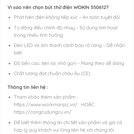
Vì sao nên chọn bút thử điện WOKIN 550612?
Phát hiện điện không tiếp xúc – An toàn tuyệt đối
Tự động điều chỉnh độ nhạy – Sử dụng linh hoạt
trong nhiều tình huống
Đèn LED và âm thanh cảnh báo rõ ràng – Dễ nhận
biết
Độ bền cao, tiện lợi, nhỏ gọn – Mang theo dễ dàng
Chất lượng đạt chuẩn châu Âu (CE)
Thông tin liên hệ :
Tham khảo thêm sản phẩm :
https://www.workmanjsc.vn/ HOẶC
https://congcudungcu.vn/
Để biết thêm thông tin chi tiết sản phẩm và giá cả
hợp lý quý khách vui lòng liên hệ với chúng tôi .