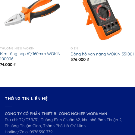
THƯƠNG HIỆU WOKIN
ĐIỆN
Kìm tổng hợp 6″/160mm WOKIN
Đồng hồ vạn năng WOKIN 551001
100006
576.000
₫
74.000
₫
THÔNG TIN LIÊN HỆ
CÔNG TY CỔ PHẦN THIẾT BỊ CÔNG NGHIỆP WORKMAN
Địa chỉ: T2/D3B/31, Đường Bình Chuẩn 62, khu phố Bình Thuận 2,
Phường Thuận Giao, Thành Phố Hồ Chí Minh.
Hotline/Zalo:
0978.390.339