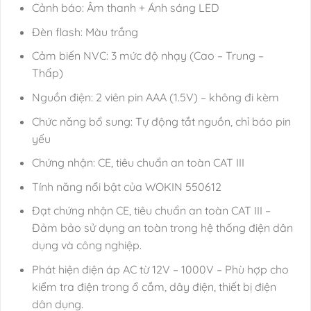
Cảnh báo: Âm thanh + Ánh sáng LED
Đèn flash: Màu trắng
Cảm biến NVC: 3 mức độ nhạy (Cao – Trung –
Thấp)
Nguồn điện: 2 viên pin AAA (1.5V) – không đi kèm
Chức năng bổ sung: Tự động tắt nguồn, chỉ báo pin
yếu
Chứng nhận: CE, tiêu chuẩn an toàn CAT III
Tính năng nổi bật của WOKIN 550612
Đạt chứng nhận CE, tiêu chuẩn an toàn CAT III –
Đảm bảo sử dụng an toàn trong hệ thống điện dân
dụng và công nghiệp.
Phát hiện điện áp AC từ 12V – 1000V – Phù hợp cho
kiểm tra điện trong ổ cắm, dây điện, thiết bị điện
dân dụng.