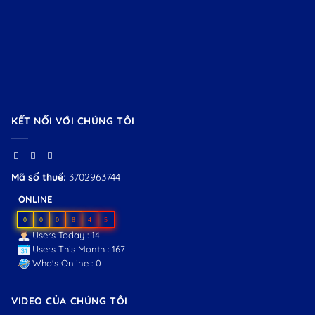
KẾT NỐI VỚI CHÚNG TÔI
Mã số thuế:
3702963744
ONLINE
0
0
0
8
4
5
Users Today : 14
Users This Month : 167
Who's Online : 0
VIDEO CỦA CHÚNG TÔI