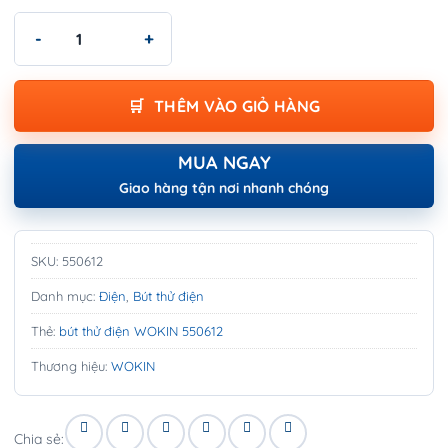
Bút thử điện điện tử WOKIN 550612 số lượng
THÊM VÀO GIỎ HÀNG
MUA NGAY
Giao hàng tận nơi nhanh chóng
SKU:
550612
Danh mục:
Điện
,
Bút thử điện
Thẻ:
bút thử điện WOKIN 550612
Thương hiệu:
WOKIN
Chia sẻ: