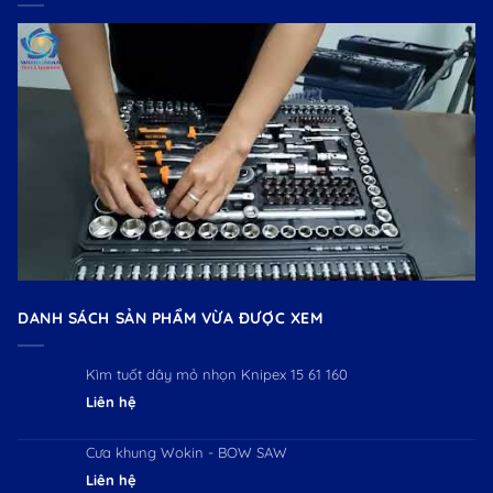
DANH SÁCH SẢN PHẨM VỪA ĐƯỢC XEM
Kìm tuốt dây mỏ nhọn Knipex 15 61 160
Liên hệ
Cưa khung Wokin - BOW SAW
Liên hệ