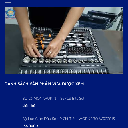
DANH SÁCH SẢN PHẨM VỪA ĐƯỢC XEM
BỘ 26 MÓN WOKIN – 26PCS Bits Set
Liên hệ
Bộ Lục Giác Đầu Sao 9 Chi Tiết | WORKPRO W022013
136.000
₫