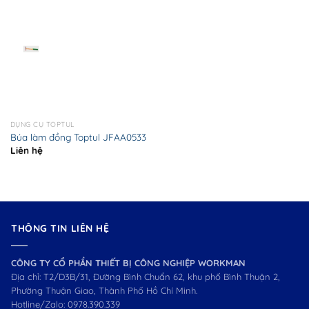
DỤNG CỤ TOPTUL
Búa làm đồng Toptul JFAA0533
Liên hệ
THÔNG TIN LIÊN HỆ
CÔNG TY CỔ PHẦN THIẾT BỊ CÔNG NGHIỆP WORKMAN
Địa chỉ: T2/D3B/31, Đường Bình Chuẩn 62, khu phố Bình Thuận 2,
Phường Thuận Giao, Thành Phố Hồ Chí Minh.
Hotline/Zalo:
0978.390.339