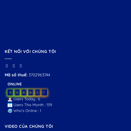
KẾT NỐI VỚI CHÚNG TÔI
Mã số thuế:
3702963744
ONLINE
0
0
0
8
3
7
Users Today : 6
Users This Month : 159
Who's Online : 1
VIDEO CỦA CHÚNG TÔI