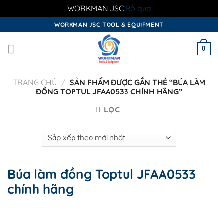
WORKMAN JSC
Bỏ qua
Skip
WORKMAN JSC TOOL & EQUIPMENT
to
content
0
TRANG CHỦ
/
SẢN PHẨM ĐƯỢC GẮN THẺ “BÚA LÀM
ĐỒNG TOPTUL JFAA0533 CHÍNH HÃNG”
LỌC
Búa làm đồng Toptul JFAA0533
chính hãng