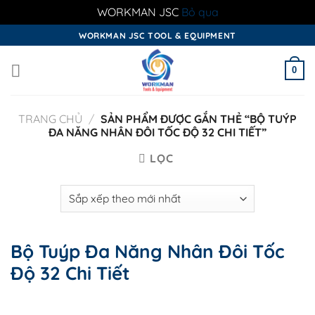
WORKMAN JSC
Bỏ qua
Skip
WORKMAN JSC TOOL & EQUIPMENT
to
content
0
TRANG CHỦ
/
SẢN PHẨM ĐƯỢC GẮN THẺ “BỘ TUÝP
ĐA NĂNG NHÂN ĐÔI TỐC ĐỘ 32 CHI TIẾT”
LỌC
Bộ Tuýp Đa Năng Nhân Đôi Tốc
Độ 32 Chi Tiết