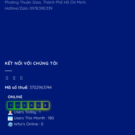
Phường Thuận Giao, Thành Phố Hồ Chí Minh.
Hotline/Zalo:
0978.390.339
KẾT NỐI VỚI CHÚNG TÔI
Mã số thuế:
3702963744
ONLINE
0
0
0
8
5
8
Users Today : 1
Users This Month : 180
Who's Online : 0