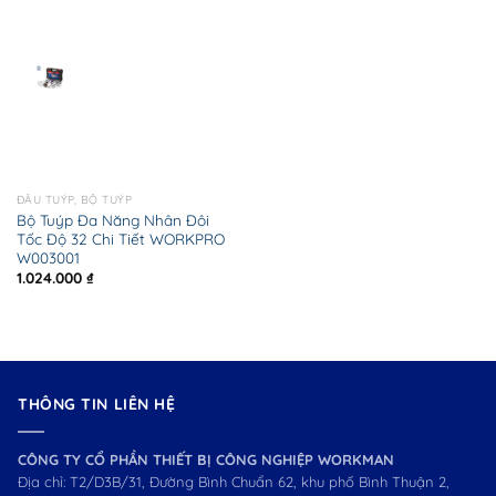
ĐẦU TUÝP, BỘ TUÝP
Bộ Tuýp Đa Năng Nhân Đôi
Tốc Độ 32 Chi Tiết WORKPRO
W003001
1.024.000
₫
THÔNG TIN LIÊN HỆ
CÔNG TY CỔ PHẦN THIẾT BỊ CÔNG NGHIỆP WORKMAN
Địa chỉ: T2/D3B/31, Đường Bình Chuẩn 62, khu phố Bình Thuận 2,