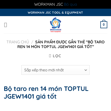
WORKMAN JSC
Bỏ qua
Skip
WORKMAN JSC TOOL & EQUIPMENT
to
content
0
TRANG CHỦ
/
SẢN PHẨM ĐƯỢC GẮN THẺ “BỘ TARO
REN 14 MÓN TOPTUL JGEW1401 GIÁ TỐT”
LỌC
Bộ taro ren 14 món TOPTUL
JGEW1401 giá tốt