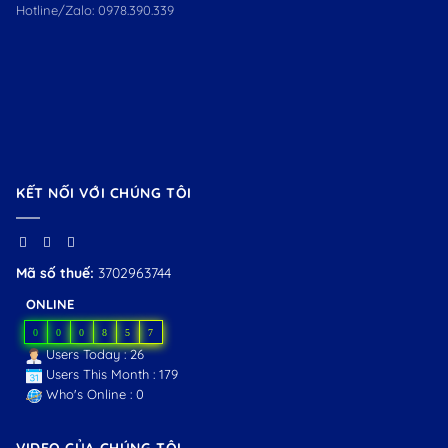
Hotline/Zalo:
0978.390.339
KẾT NỐI VỚI CHÚNG TÔI
Mã số thuế:
3702963744
ONLINE
0
0
0
8
5
7
Users Today : 26
Users This Month : 179
Who's Online : 0