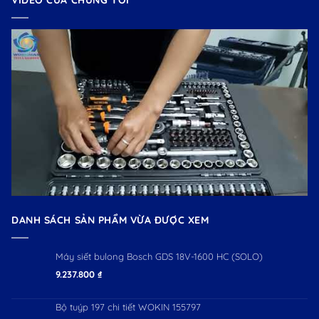
VIDEO CỦA CHÚNG TÔI
DANH SÁCH SẢN PHẨM VỪA ĐƯỢC XEM
Máy siết bulong Bosch GDS 18V-1600 HC (SOLO)
9.237.800
₫
Bộ tuýp 197 chi tiết WOKIN 155797