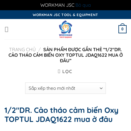
WORKMAN JSC
Bỏ qua
Skip
WORKMAN JSC TOOL & EQUIPMENT
to
content
0
TRANG CHỦ
/
SẢN PHẨM ĐƯỢC GẮN THẺ “1/2"DR.
CẢO THÁO CẢM BIẾN OXY TOPTUL JDAQ1622 MUA Ở
ĐÂU”
LỌC
1/2"DR. Cảo tháo cảm biến Oxy
TOPTUL JDAQ1622 mua ở đâu