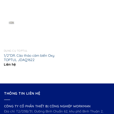
DỤNG CỤ TOPTUL
1/2″DR. Cảo tháo cảm biến Oxy
TOPTUL JDAQ1622
Liên hệ
THÔNG TIN LIÊN HỆ
CÔNG TY CỔ PHẦN THIẾT BỊ CÔNG NGHIỆP WORKMAN
Địa chỉ: T2/D3B/31, Đường Bình Chuẩn 62, khu phố Bình Thuận 2,