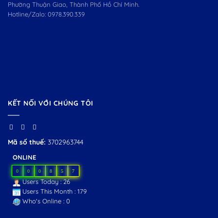
Phường Thuận Giao, Thành Phố Hồ Chí Minh.
Hotline/Zalo:
0978.390.339
KẾT NỐI VỚI CHÚNG TÔI
Mã số thuế:
3702963744
ONLINE
0
0
0
8
5
7
Users Today : 26
Users This Month : 179
Who's Online : 0