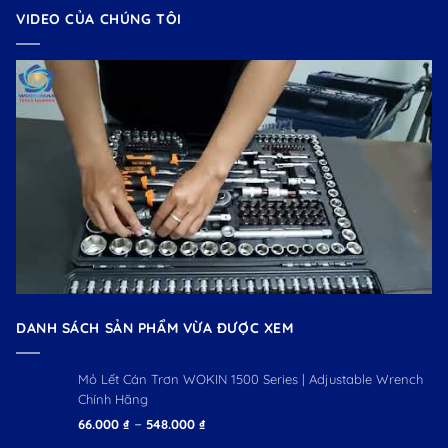
VIDEO CỦA CHÚNG TÔI
DANH SÁCH SẢN PHẨM VỪA ĐƯỢC XEM
Mỏ Lết Cán Trơn WOKIN 1500 Series | Adjustable Wrench
Chính Hãng
Khoảng
–
66.000
₫
548.000
₫
giá: