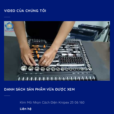
VIDEO CỦA CHÚNG TÔI
DANH SÁCH SẢN PHẨM VỪA ĐƯỢC XEM
Kìm Mỏ Nhọn Cách Điện Knipex 25 06 160
Liên hệ