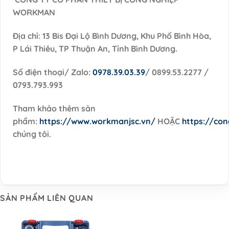
WORKMAN
Địa chỉ: 13 Bis Đại Lộ Bình Dương, Khu Phố Bình Hòa,
P Lái Thiêu, TP Thuận An, Tỉnh Bình Dương.
Số điện thoại/ Zalo:
0978.39.03.39
/ 0899.53.2277 /
0793.793.993
Tham khảo thêm sản
phẩm:
https://www.workmanjsc.vn/
HOẶC
https://co
chúng tôi.
SẢN PHẨM LIÊN QUAN