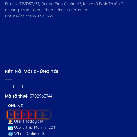
Địa chỉ: T2/D3B/31, Đường Bình Chuẩn 62, khu phố Bình Thuận 2,
Phường Thuận Giao, Thành Phố Hồ Chí Minh.
Hotline/Zalo:
0978.390.339
KẾT NỐI VỚI CHÚNG TÔI
Mã số thuế:
3702963744
ONLINE
0
0
0
8
8
2
Users Today : 14
Users This Month : 204
Who's Online : 0