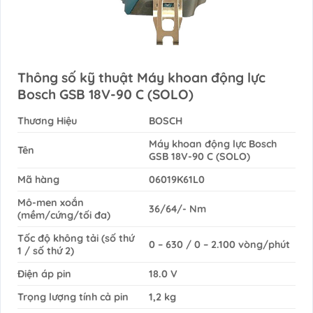
Thông số kỹ thuật Máy khoan động lực
Bosch GSB 18V-90 C (SOLO)
Thương Hiệu
BOSCH
Máy khoan động lực Bosch
Tên
GSB 18V-90 C (SOLO)
Mã hàng
06019K61L0
Mô-men xoắn
36/64/- Nm
(mềm/cứng/tối đa)
Tốc độ không tải (số thứ
0 – 630 / 0 – 2.100 vòng/phút
1 / số thứ 2)
Điện áp pin
18.0 V
Trọng lượng tính cả pin
1,2 kg