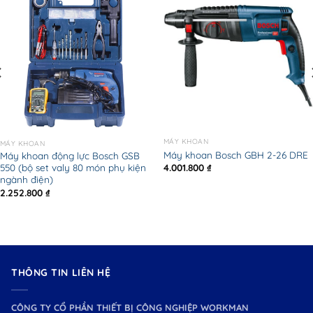
MÁY KHOAN
MÁY KHOAN
Máy khoan Bosch GBH 2-26 DRE
Máy khoan động lực Bosch GSB
4.001.800
₫
550 (bộ set valy 80 món phụ kiện
ngành điện)
2.252.800
₫
THÔNG TIN LIÊN HỆ
CÔNG TY CỔ PHẦN THIẾT BỊ CÔNG NGHIỆP WORKMAN