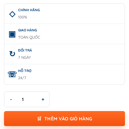
CHÍNH HÃNG
100%
GIAO HÀNG
TOÀN QUỐC
ĐỔI TRẢ
7 NGÀY
HỖ TRỢ
24/7
Máy khoan động lực Bosch GSB 18V-90 C (SOLO) số lượng
THÊM VÀO GIỎ HÀNG