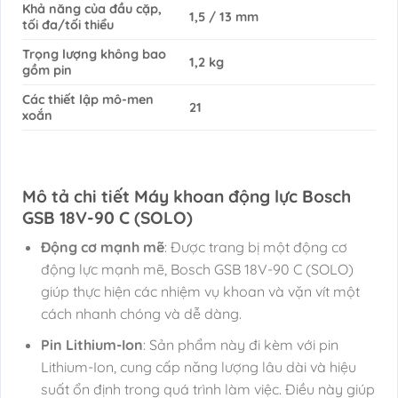
Khả năng của đầu cặp,
1,5 / 13 mm
tối đa/tối thiểu
Trọng lượng không bao
1,2 kg
gồm pin
Các thiết lập mô-men
21
xoắn
Mô tả chi tiết Máy khoan động lực Bosch
GSB 18V-90 C (SOLO)
Động cơ mạnh mẽ
: Được trang bị một động cơ
động lực mạnh mẽ, Bosch GSB 18V-90 C (SOLO)
giúp thực hiện các nhiệm vụ khoan và vặn vít một
cách nhanh chóng và dễ dàng.
Pin Lithium-Ion
: Sản phẩm này đi kèm với pin
Lithium-Ion, cung cấp năng lượng lâu dài và hiệu
suất ổn định trong quá trình làm việc. Điều này giúp