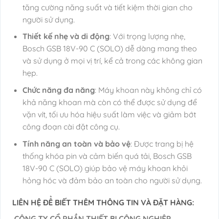
tăng cường năng suất và tiết kiệm thời gian cho
người sử dụng.
Thiết kế nhẹ và di động
: Với trọng lượng nhẹ,
Bosch GSB 18V-90 C (SOLO) dễ dàng mang theo
và sử dụng ở mọi vị trí, kể cả trong các không gian
hẹp.
Chức năng đa năng
: Máy khoan này không chỉ có
khả năng khoan mà còn có thể được sử dụng để
vặn vít, tối ưu hóa hiệu suất làm việc và giảm bớt
công đoạn cài đặt công cụ.
Tính năng an toàn và bảo vệ
: Được trang bị hệ
thống khóa pin và cảm biến quá tải, Bosch GSB
18V-90 C (SOLO) giúp bảo vệ máy khoan khỏi
hỏng hóc và đảm bảo an toàn cho người sử dụng.
LIÊN HỆ ĐỂ BIẾT THÊM THÔNG TIN VÀ ĐẶT HÀNG:
CÔNG TY CỔ PHẦN THIẾT BỊ CÔNG NGHIỆP