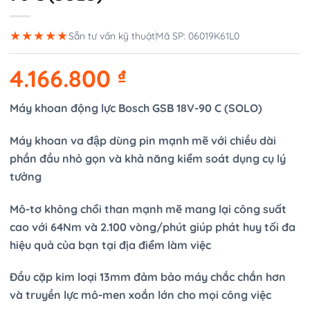
★★★★★
Sẵn tư vấn kỹ thuật
Mã SP: 06019K61L0
4.166.800
₫
Máy khoan động lực Bosch GSB 18V-90 C (SOLO)
Máy khoan va đập dùng pin mạnh mẽ với chiều dài
phần đầu nhỏ gọn và khả năng kiểm soát dụng cụ lý
tưởng
Mô-tơ không chổi than mạnh mẽ mang lại công suất
cao với 64Nm và 2.100 vòng/phút giúp phát huy tối đa
hiệu quả của bạn tại địa điểm làm việc
Đầu cặp kim loại 13mm đảm bảo máy chắc chắn hơn
và truyền lực mô-men xoắn lớn cho mọi công việc