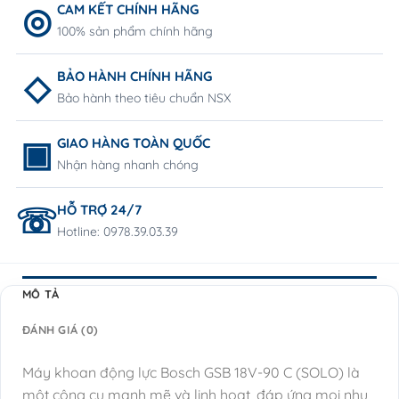
CAM KẾT CHÍNH HÃNG
100% sản phẩm chính hãng
BẢO HÀNH CHÍNH HÃNG
Bảo hành theo tiêu chuẩn NSX
GIAO HÀNG TOÀN QUỐC
Nhận hàng nhanh chóng
HỖ TRỢ 24/7
Hotline: 0978.39.03.39
MÔ TẢ
ĐÁNH GIÁ (0)
Máy khoan động lực Bosch GSB 18V-90 C (SOLO) là
một công cụ mạnh mẽ và linh hoạt, đáp ứng mọi nhu