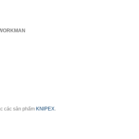
P WORKMAN
c các sản phẩm
KNIPEX
.