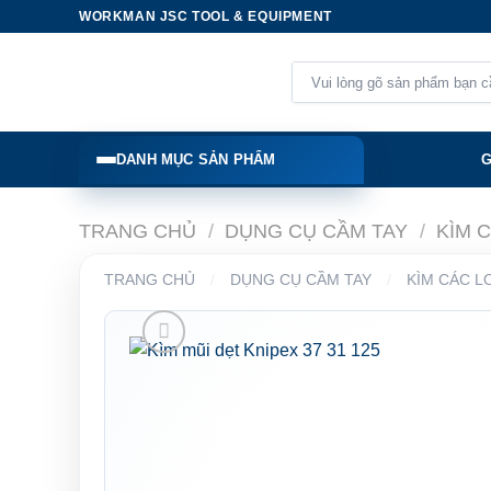
Skip
WORKMAN JSC TOOL & EQUIPMENT
to
content
Tìm
kiếm:
DANH MỤC SẢN PHẨM
G
TRANG CHỦ
/
DỤNG CỤ CẦM TAY
/
KÌM 
TRANG CHỦ
/
DỤNG CỤ CẦM TAY
/
KÌM CÁC L