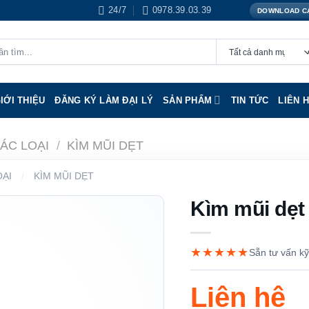
24/7
0978.39.03.39
DOWNLOAD C
IỚI THIỆU
ĐĂNG KÝ LÀM ĐẠI LÝ
SẢN PHẨM
TIN TỨC
LIÊN 
CÁC LOẠI
/
KÌM MŨI DẸT
OẠI
/
KÌM MŨI DẸT
Kìm mũi dẹt
★★★★★
Sẵn tư vấn kỹ
Liên hệ