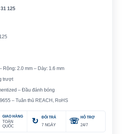
 31 125
 125
– Rộng: 2.0 mm – Dày: 1.6 mm
 trượt
mentized – Đầu đánh bóng
O 9655 – Tuân thủ REACH, RoHS
GIAO HÀNG
ĐỔI TRẢ
HỖ TRỢ
TOÀN
7 NGÀY
24/7
QUỐC