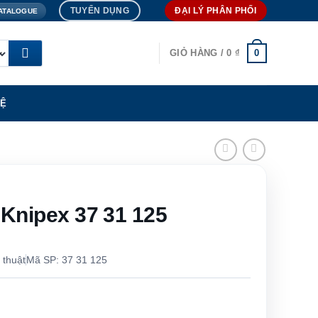
TUYỂN DỤNG
ĐẠI LÝ PHÂN PHỐI
ATALOGUE
0
GIỎ HÀNG /
0
₫
HỆ
 Knipex 37 31 125
 thuật
Mã SP: 37 31 125