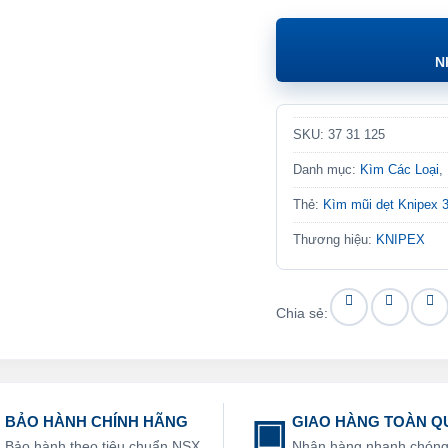
N
SKU:
37 31 125
Danh mục:
Kìm Các Loại
,
Thẻ:
Kìm mũi dẹt Knipex 
Thương hiệu:
KNIPEX
Chia sẻ:
BẢO HÀNH CHÍNH HÃNG
GIAO HÀNG TOÀN Q
Bảo hành theo tiêu chuẩn NSX
Nhận hàng nhanh chón