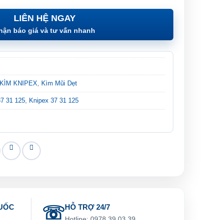
LIÊN HỆ NGAY
hận báo giá và tư vấn nhanh
KÌM KNIPEX
,
Kìm Mũi Dẹt
37 31 125
,
Knipex 37 31 125
UỐC
HỖ TRỢ 24/7
g
Hotline: 0978.39.03.39