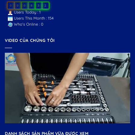
0
0
0
8
3
2
Users Today : 1
Users This Month : 154
Who's Online : 0
VIDEO CỦA CHÚNG TÔI
DANH SÁCH SẢN PHẨM VỪA ĐƯỢC XEM