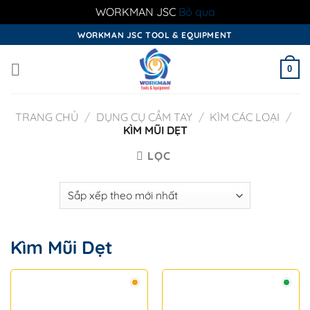
WORKMAN JSC
Bỏ qua
Skip
WORKMAN JSC TOOL & EQUIPMENT
to
content
0
TRANG CHỦ
/
DỤNG CỤ CẦM TAY
/
KÌM CÁC LOẠI
/
KÌM MŨI DẸT
LỌC
Kìm Mũi Dẹt