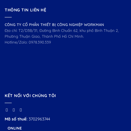
THÔNG TIN LIÊN HỆ
CÔNG TY CỔ PHẦN THIẾT BỊ CÔNG NGHIỆP WORKMAN
Địa chỉ: T2/D3B/31, Đường Bình Chuẩn 62, khu phố Bình Thuận 2,
Phường Thuận Giao, Thành Phố Hồ Chí Minh.
Hotline/Zalo:
0978.390.339
KẾT NỐI VỚI CHÚNG TÔI
Mã số thuế:
3702963744
ONLINE