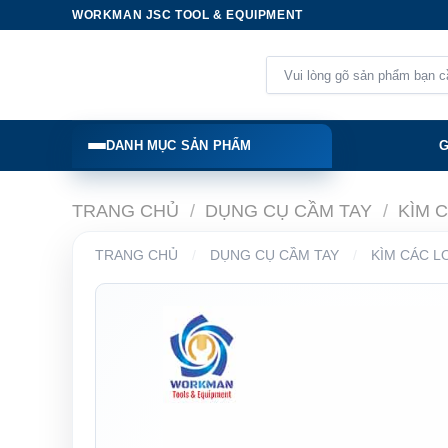
Skip
WORKMAN JSC TOOL & EQUIPMENT
to
content
Tìm
kiếm:
DANH MỤC SẢN PHẨM
G
TRANG CHỦ
/
DỤNG CỤ CẦM TAY
/
KÌM 
TRANG CHỦ
/
DỤNG CỤ CẦM TAY
/
KÌM CÁC L