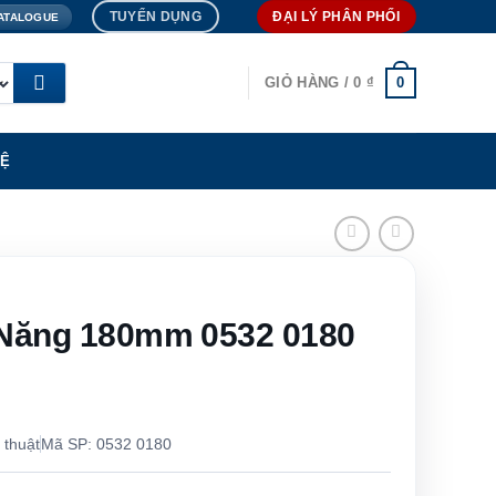
TUYỂN DỤNG
ĐẠI LÝ PHÂN PHỐI
ATALOGUE
0
GIỎ HÀNG /
0
₫
HỆ
 Năng 180mm 0532 0180
 thuật
Mã SP: 0532 0180