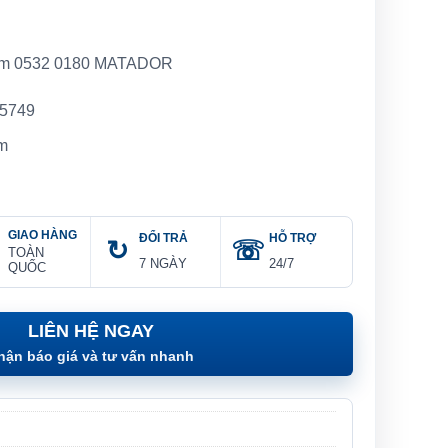
mm 0532 0180 MATADOR
 5749
mm
GIAO HÀNG
ĐỔI TRẢ
HỖ TRỢ
TOÀN
7 NGÀY
24/7
QUỐC
LIÊN HỆ NGAY
hận báo giá và tư vấn nhanh