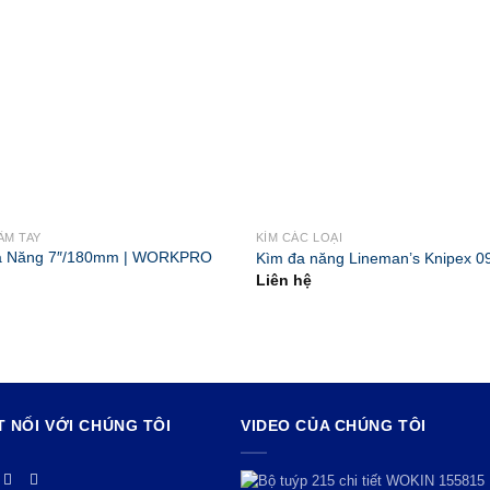
ẦM TAY
KÌM CÁC LOẠI
a Năng 7″/180mm | WORKPRO
Kìm đa năng Lineman’s Knipex 0
Liên hệ
T NỐI VỚI CHÚNG TÔI
VIDEO CỦA CHÚNG TÔI