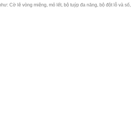
: Cờ lê vòng miệng, mỏ lết, bộ tuýp đa năng, bộ đột lỗ và số, bộ