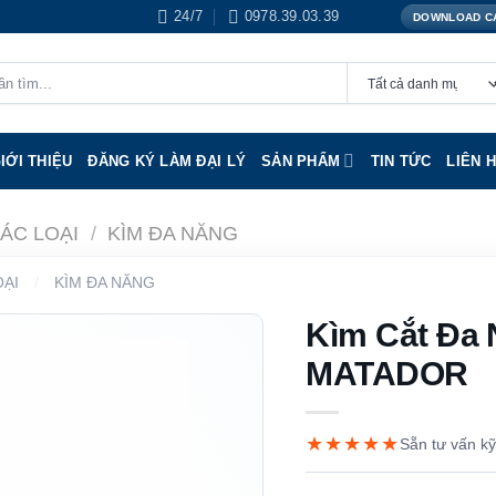
24/7
0978.39.03.39
DOWNLOAD C
IỚI THIỆU
ĐĂNG KÝ LÀM ĐẠI LÝ
SẢN PHẨM
TIN TỨC
LIÊN 
CÁC LOẠI
/
KÌM ĐA NĂNG
OẠI
/
KÌM ĐA NĂNG
Kìm Cắt Đa
MATADOR
★★★★★
Sẵn tư vấn kỹ