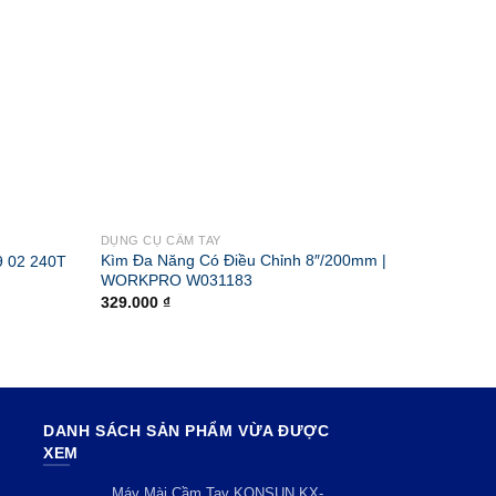
DỤNG CỤ CẦM TAY
KÌM CÁC
Kìm Đa Năng Có Điều Chỉnh 8″/200mm |
9 02 240T
Kìm đa 
WORKPRO W031183
Liên hệ
329.000
₫
DANH SÁCH SẢN PHẨM VỪA ĐƯỢC
XEM
Máy Mài Cầm Tay KONSUN KX-