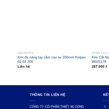
KÌM KNIPEX
DỤNG CỤ C
Kìm đa năng tay cầm cao su 200mm Knipex
Kìm Cắt Đ
02 02 200
W031178
Liên hệ
267.000
₫
THÔNG TIN LIÊN HỆ
KẾ
CÔNG TY CỔ PHẦN THIẾT BỊ CÔNG