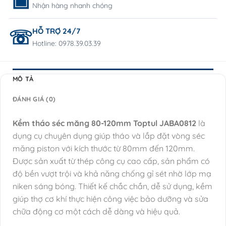
Nhận hàng nhanh chóng
HỖ TRỢ 24/7
Hotline: 0978.39.03.39
MÔ TẢ
ĐÁNH GIÁ (0)
Kềm tháo séc măng 80-120mm Toptul JABA0812
là
dụng cụ chuyên dụng giúp tháo và lắp đặt vòng séc
măng piston với kích thước từ 80mm đến 120mm.
Được sản xuất từ thép công cụ cao cấp, sản phẩm có
độ bền vượt trội và khả năng chống gỉ sét nhờ lớp mạ
niken sáng bóng. Thiết kế chắc chắn, dễ sử dụng, kềm
giúp thợ cơ khí thực hiện công việc bảo dưỡng và sửa
chữa động cơ một cách dễ dàng và hiệu quả.