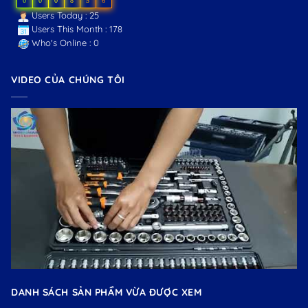
0
0
0
8
5
6
Users Today : 25
Users This Month : 178
Who's Online : 0
VIDEO CỦA CHÚNG TÔI
DANH SÁCH SẢN PHẨM VỪA ĐƯỢC XEM