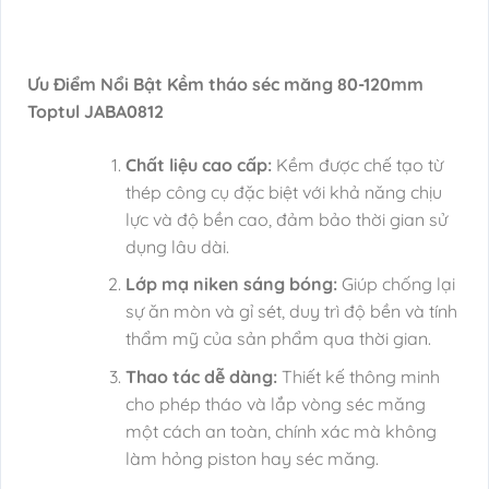
Ưu Điểm Nổi Bật Kềm tháo séc măng 80-120mm
Toptul JABA0812
Chất liệu cao cấp:
Kềm được chế tạo từ
thép công cụ đặc biệt với khả năng chịu
lực và độ bền cao, đảm bảo thời gian sử
dụng lâu dài.
Lớp mạ niken sáng bóng:
Giúp chống lại
sự ăn mòn và gỉ sét, duy trì độ bền và tính
thẩm mỹ của sản phẩm qua thời gian.
Thao tác dễ dàng:
Thiết kế thông minh
cho phép tháo và lắp vòng séc măng
một cách an toàn, chính xác mà không
làm hỏng piston hay séc măng.