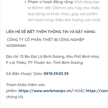
Phạm vi hoạt động rộng:
Khả năng kẹp
từ 80mm đến 120mm, phù hợp cho nhiều
loại động cơ khác nhau, giúp sản phẩm
linh hoạt trong nhiều tình huống sửa chữa.
LIÊN HỆ ĐỂ BIẾT THÊM THÔNG TIN VÀ ĐẶT HÀNG:
CÔNG TY CỔ PHẦN THIẾT BỊ CÔNG NGHIỆP
WORKMAN
Địa chỉ: 13 Bis Đại Lộ Bình Dương, Khu Phố Bình Hòa,
P Lái Thiêu, TP Thuận An, Tỉnh Bình Dương.
Số điện thoại/ Zalo:
0978.39.03.39
Tham khảo thêm sản
phẩm:
https://www.workmanjsc.vn/
HOẶC
https://co
chúng tôi.