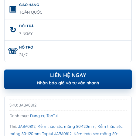
GIAO HÀNG
TOÀN QUỐC
ĐỔI TRẢ
7 NGÀY
HỖ TRỢ
24/7
LIÊN HỆ NGAY
Nhận báo giá và tư vấn nhanh
SKU:
JABA0812
Danh mục:
Dụng cụ TopTul
Thẻ:
JABA0812
,
Kềm tháo séc măng 80-120mm
,
Kềm tháo séc
măng 80-120mm Toptul JABA0812
,
Kềm tháo séc măng 80-