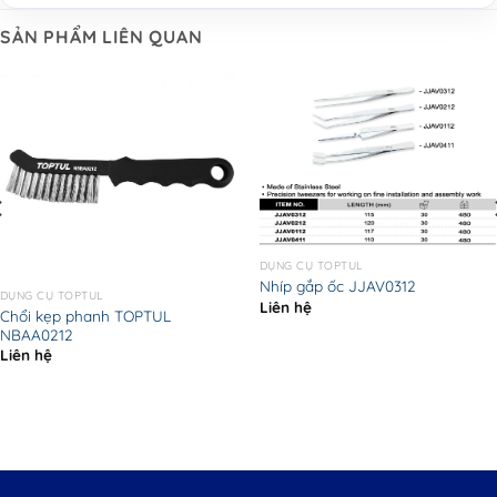
SẢN PHẨM LIÊN QUAN
DỤNG CỤ TOPTUL
Nhíp gắp ốc JJAV0312
DỤNG CỤ TOPTUL
Liên hệ
Chổi kẹp phanh TOPTUL
NBAA0212
Liên hệ