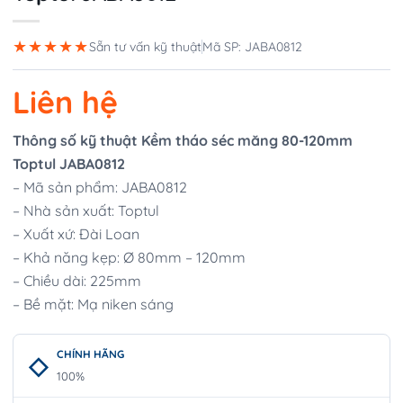
★★★★★
Sẵn tư vấn kỹ thuật
Mã SP: JABA0812
Liên hệ
Thông số kỹ thuật Kềm tháo séc măng 80-120mm
Toptul JABA0812
– Mã sản phẩm: JABA0812
– Nhà sản xuất: Toptul
– Xuất xứ: Đài Loan
– Khả năng kẹp: Ø 80mm – 120mm
– Chiều dài: 225mm
– Bề mặt: Mạ niken sáng
CHÍNH HÃNG
100%