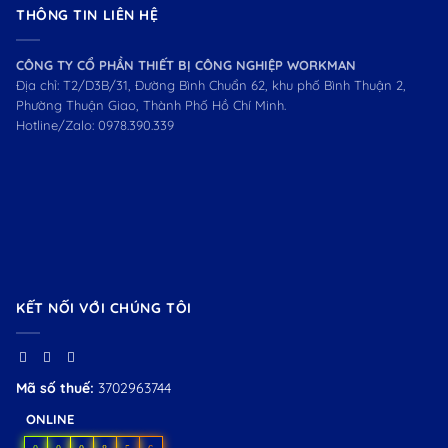
THÔNG TIN LIÊN HỆ
CÔNG TY CỔ PHẦN THIẾT BỊ CÔNG NGHIỆP WORKMAN
Địa chỉ: T2/D3B/31, Đường Bình Chuẩn 62, khu phố Bình Thuận 2,
Phường Thuận Giao, Thành Phố Hồ Chí Minh.
Hotline/Zalo:
0978.390.339
KẾT NỐI VỚI CHÚNG TÔI
Mã số thuế:
3702963744
ONLINE