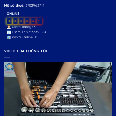
Mã số thuế:
3702963744
ONLINE
0
0
0
8
6
2
Users Today : 5
Users This Month : 184
Who's Online : 0
VIDEO CỦA CHÚNG TÔI