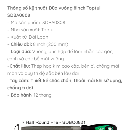
Thông số kỹ thuật Dũa vuông 8inch Toptul
SDBA0808
– Mã sản phẩm: SDBA0808
– Nhà sản xuất: Toptul
– Xuất xứ: Đài Loan
–
Chiều dài:
8 inch (200 mm)
–
Loại dũa:
Vuông, phù hợp để làm nhẵn các góc,
cạnh và các bề mặt vuông.
–
Chất liệu:
Thép hợp kim cao cấp, bền bỉ, chống mài
mòn và duy trì độ sắc bén lâu dài.
–
Tay cầm: Thiết kế chắc chắn, thoải mái khi sử dụng,
chống trượt.
–
Bảo hành
: 12 tháng