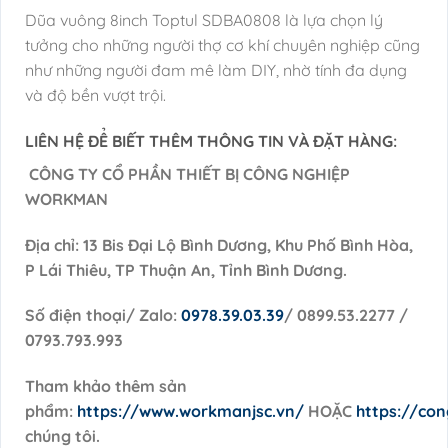
Dũa vuông 8inch Toptul SDBA0808 là lựa chọn lý
tưởng cho những người thợ cơ khí chuyên nghiệp cũng
như những người đam mê làm DIY, nhờ tính đa dụng
và độ bền vượt trội.
LIÊN HỆ ĐỂ BIẾT THÊM THÔNG TIN VÀ ĐẶT HÀNG:
CÔNG TY CỔ PHẦN THIẾT BỊ CÔNG NGHIỆP
WORKMAN
Địa chỉ: 13 Bis Đại Lộ Bình Dương, Khu Phố Bình Hòa,
P Lái Thiêu, TP Thuận An, Tỉnh Bình Dương.
Số điện thoại/ Zalo:
0978.39.03.39
/ 0899.53.2277 /
0793.793.993
Tham khảo thêm sản
phẩm:
https://www.workmanjsc.vn/
HOẶC
https://co
chúng tôi.