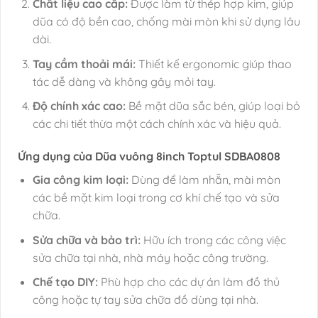
Chất liệu cao cấp:
Được làm từ thép hợp kim, giúp
dũa có độ bền cao, chống mài mòn khi sử dụng lâu
dài.
Tay cầm thoải mái:
Thiết kế ergonomic giúp thao
tác dễ dàng và không gây mỏi tay.
Độ chính xác cao:
Bề mặt dũa sắc bén, giúp loại bỏ
các chi tiết thừa một cách chính xác và hiệu quả.
Ứng dụng của Dũa vuông 8inch Toptul SDBA0808
Gia công kim loại:
Dùng để làm nhẵn, mài mòn
các bề mặt kim loại trong cơ khí chế tạo và sửa
chữa.
Sửa chữa và bảo trì:
Hữu ích trong các công việc
sửa chữa tại nhà, nhà máy hoặc công trường.
Chế tạo DIY:
Phù hợp cho các dự án làm đồ thủ
công hoặc tự tay sửa chữa đồ dùng tại nhà.