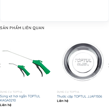
SẢN PHẨM LIÊN QUAN
DỤNG CỤ TOPTUL
DỤNG CỤ TOPTUL
Súng xịt hơi ngắn TOPTUL
Thước cặp TOPTUL JJAF1506
KAGA0210
Liên hệ
Liên hệ