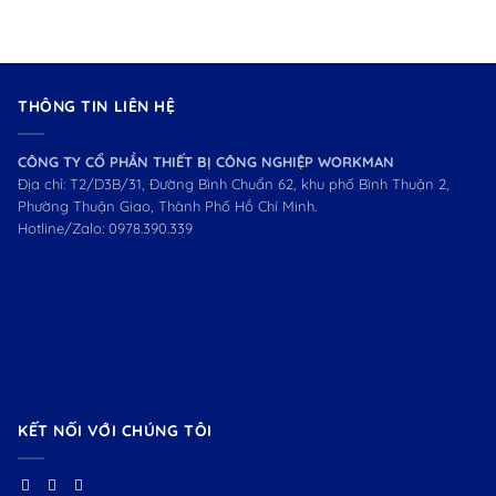
THÔNG TIN LIÊN HỆ
CÔNG TY CỔ PHẦN THIẾT BỊ CÔNG NGHIỆP WORKMAN
Địa chỉ: T2/D3B/31, Đường Bình Chuẩn 62, khu phố Bình Thuận 2,
Phường Thuận Giao, Thành Phố Hồ Chí Minh.
Hotline/Zalo:
0978.390.339
KẾT NỐI VỚI CHÚNG TÔI