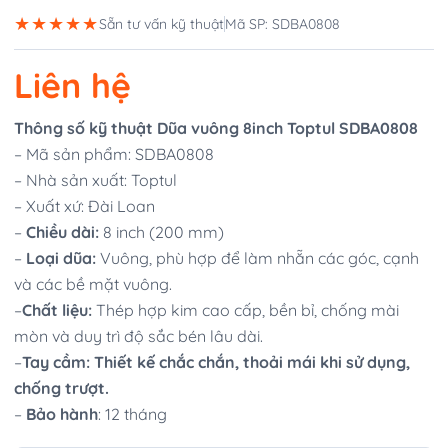
★★★★★
Sẵn tư vấn kỹ thuật
Mã SP: SDBA0808
Liên hệ
Thông số kỹ thuật Dũa vuông 8inch Toptul SDBA0808
– Mã sản phẩm: SDBA0808
– Nhà sản xuất: Toptul
– Xuất xứ: Đài Loan
–
Chiều dài:
8 inch (200 mm)
–
Loại dũa:
Vuông, phù hợp để làm nhẵn các góc, cạnh
và các bề mặt vuông.
–
Chất liệu:
Thép hợp kim cao cấp, bền bỉ, chống mài
mòn và duy trì độ sắc bén lâu dài.
–
Tay cầm: Thiết kế chắc chắn, thoải mái khi sử dụng,
chống trượt.
–
Bảo hành
: 12 tháng