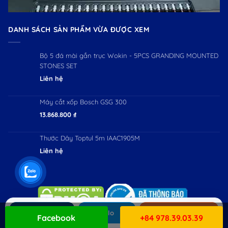
DANH SÁCH SẢN PHẨM VỪA ĐƯỢC XEM
Bộ 5 đá mài gắn trục Wokin - 5PCS GRANDING MOUNTED
STONES SET
Liên hệ
Máy cắt xốp Bosch GSG 300
13.868.800
₫
Thước Dây Toptul 5m IAAC1905M
Liên hệ
Gọi ngay
Zalo
Mua hàng
Facebook
+84 978.39.03.39
Copyright 2026 ©
Workman JSC. All Rights Reserved