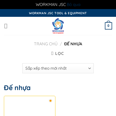
WORKMAN JSC
Bỏ qua
Skip
WORKMAN JSC TOOL & EQUIPMENT
to
content
0
TRANG CHỦ
/
ĐẾ NHỰA
LỌC
Đế nhựa