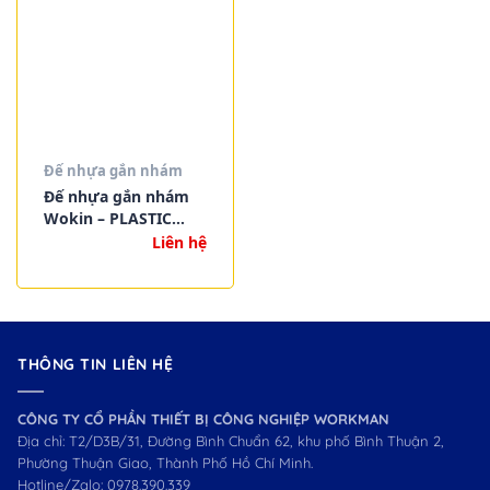
Đế nhựa gắn nhám
Đế nhựa gắn nhám
Wokin – PLASTIC
BACKING PAD WITH
Liên hệ
VELCRO
(INDUSTRIAL)
THÔNG TIN LIÊN HỆ
CÔNG TY CỔ PHẦN THIẾT BỊ CÔNG NGHIỆP WORKMAN
Địa chỉ: T2/D3B/31, Đường Bình Chuẩn 62, khu phố Bình Thuận 2,
Phường Thuận Giao, Thành Phố Hồ Chí Minh.
Hotline/Zalo:
0978.390.339