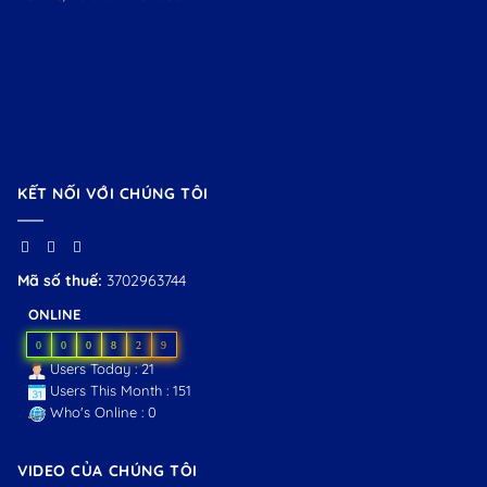
KẾT NỐI VỚI CHÚNG TÔI
Mã số thuế:
3702963744
ONLINE
0
0
0
8
2
9
Users Today : 21
Users This Month : 151
Who's Online : 0
VIDEO CỦA CHÚNG TÔI