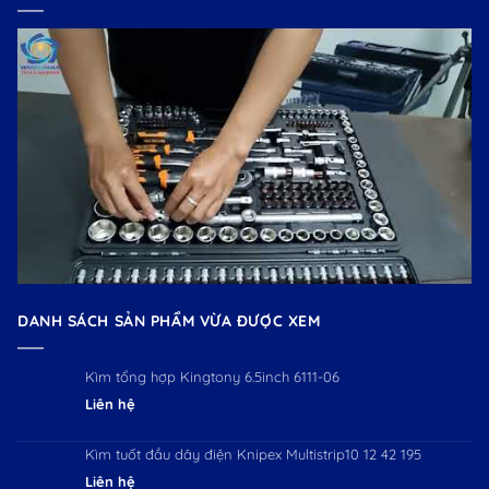
DANH SÁCH SẢN PHẨM VỪA ĐƯỢC XEM
Kìm tổng hợp Kingtony 6.5inch 6111-06
Liên hệ
Kìm tuốt đầu dây điện Knipex Multistrip10 12 42 195
Liên hệ