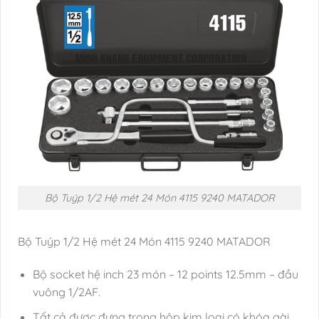
Bộ Tuýp 1/2 Hệ mét 24 Món 4115 9240 MATADOR
Bộ Tuýp 1/2 Hệ mét 24 Món 4115 9240 MATADOR
Bộ socket hệ inch 23 món – 12 points 12.5mm – đầu
vuông 1/2AF.
Tất cả được đựng trong hộp kim loại có khóa gài.