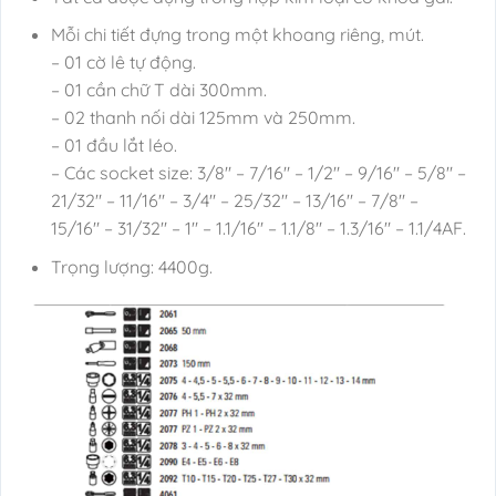
Mỗi chi tiết đựng trong một khoang riêng, mút.
– 01 cờ lê tự động.
– 01 cần chữ T dài 300mm.
– 02 thanh nối dài 125mm và 250mm.
– 01 đầu lắt léo.
– Các socket size: 3/8″ – 7/16″ – 1/2″ – 9/16″ – 5/8″ –
21/32″ – 11/16″ – 3/4″ – 25/32″ – 13/16″ – 7/8″ –
15/16″ – 31/32″ – 1″ – 1.1/16″ – 1.1/8″ – 1.3/16″ – 1.1/4AF.
Trọng lượng: 4400g.