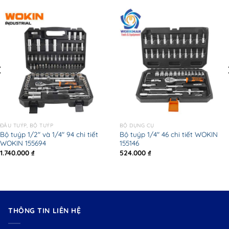
ĐẦU TUÝP, BỘ TUÝP
BỘ DỤNG CỤ
Bộ tuýp 1/2″ và 1/4″ 94 chi tiết
Bộ tuýp 1/4″ 46 chi tiết WOKIN
WOKIN 155694
155146
1.740.000
₫
524.000
₫
THÔNG TIN LIÊN HỆ