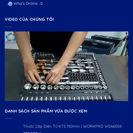
Who's Online : 0
VIDEO CỦA CHÚNG TÔI
DANH SÁCH SẢN PHẨM VỪA ĐƯỢC XEM
Thước Cặp Điện Tử KTS 150mm | WORKPRO W066006