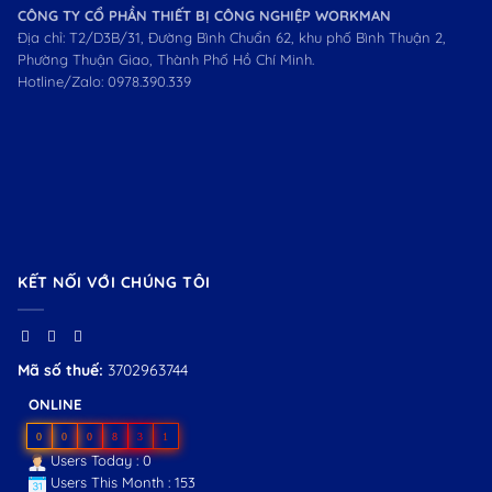
CÔNG TY CỔ PHẦN THIẾT BỊ CÔNG NGHIỆP WORKMAN
Địa chỉ: T2/D3B/31, Đường Bình Chuẩn 62, khu phố Bình Thuận 2,
Phường Thuận Giao, Thành Phố Hồ Chí Minh.
Hotline/Zalo:
0978.390.339
KẾT NỐI VỚI CHÚNG TÔI
Mã số thuế:
3702963744
ONLINE
0
0
0
8
3
1
Users Today : 0
Users This Month : 153