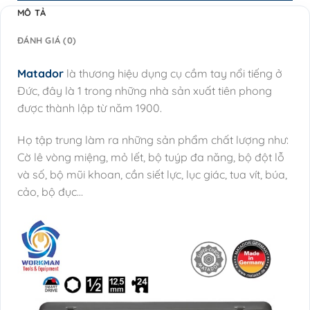
MÔ TẢ
ĐÁNH GIÁ (0)
Matador
là thương hiệu dụng cụ cầm tay nổi tiếng ở
Đức, đây là 1 trong những nhà sản xuất tiên phong
được thành lập từ năm 1900.
Họ tập trung làm ra những sản phẩm chất lượng như:
Cờ lê vòng miệng, mỏ lết, bộ tuýp đa năng, bộ đột lỗ
và số, bộ mũi khoan, cần siết lực, lục giác, tua vít, búa,
cảo, bộ đục…