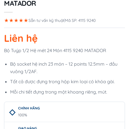
MATADOR
★★★★★
Sẵn tư vấn kỹ thuật
Mã SP: 4115 9240
Liên hệ
Bộ Tuýp 1/2 Hệ mét 24 Món 4115 9240 MATADOR
Bộ socket hệ inch 23 món – 12 points 12.5mm – đầu
vuông 1/2AF.
Tất cả được đựng trong hộp kim loại có khóa gài.
Mỗi chi tiết đựng trong một khoang riêng, mút.
CHÍNH HÃNG
100%
GIAO HÀNG