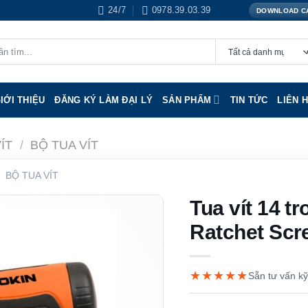
24/7
0978.39.03.39
DOWNLOAD C
IỚI THIỆU
ĐĂNG KÝ LÀM ĐẠI LÝ
SẢN PHẨM
TIN TỨC
LIÊN 
ÍT
/
BỘ TUA VÍT
BỘ TUA VÍT
Tua vít 14 t
Ratchet Scr
★★★★★
Sẵn tư vấn kỹ