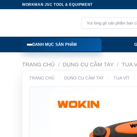
Skip
WORKMAN JSC TOOL & EQUIPMENT
to
content
Tìm
kiếm:
DANH MỤC SẢN PHẨM
G
TRANG CHỦ
/
DỤNG CỤ CẦM TAY
/
TUA V
TRANG CHỦ
/
DỤNG CỤ CẦM TAY
/
TUA VÍT
/