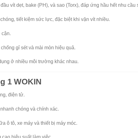
đầu vít dẹt, bake (PH), và sao (Torx), đáp ứng hầu hết nhu cầu
hóng, tiết kiệm sức lực, đặc biệt khi vặn vít nhiều.
p cận.
 chống gỉ sét và mài mòn hiệu quả.
ụng ở nhiều môi trường khác nhau.
ong 1 WOKIN
g, điện tử.
 nhanh chóng và chính xác.
ữa ô tô, xe máy và thiết bị máy móc.
 cao hiệu suất làm việc.