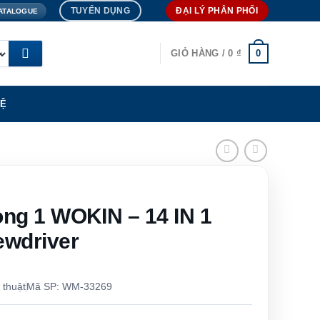
TUYỂN DỤNG
ĐẠI LÝ PHÂN PHỐI
ATALOGUE
0
GIỎ HÀNG /
0
₫
HỆ
rong 1 WOKIN – 14 IN 1
ewdriver
 thuật
Mã SP: WM-33269