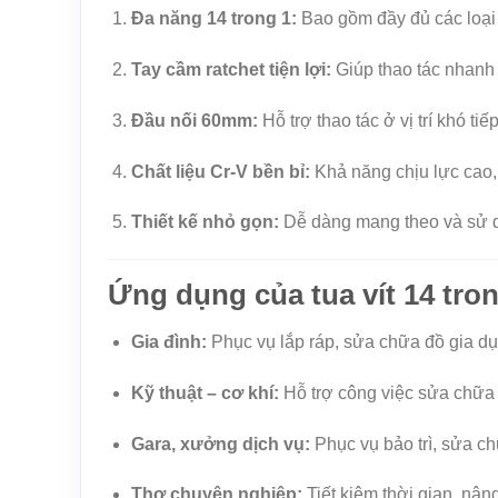
Đa năng 14 trong 1:
Bao gồm đầy đủ các loại 
Tay cầm ratchet tiện lợi:
Giúp thao tác nhanh c
Đầu nối 60mm:
Hỗ trợ thao tác ở vị trí khó tiế
Chất liệu Cr-V bền bỉ:
Khả năng chịu lực cao,
Thiết kế nhỏ gọn:
Dễ dàng mang theo và sử d
Ứng dụng của tua vít 14 tr
Gia đình:
Phục vụ lắp ráp, sửa chữa đồ gia dụn
Kỹ thuật – cơ khí:
Hỗ trợ công việc sửa chữa
Gara, xưởng dịch vụ:
Phục vụ bảo trì, sửa ch
Thợ chuyên nghiệp:
Tiết kiệm thời gian, nâng