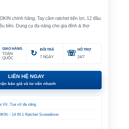
WOKIN chính hãng. Tay cầm ratchet tiện lợi, 12 đầu
siêu bền. Dụng cụ đa năng cho gia đình & thợ
GIAO HÀNG
ĐỔI TRẢ
HỖ TRỢ
TOÀN
7 NGÀY
24/7
QUỐC
LIÊN HỆ NGAY
hận báo giá và tư vấn nhanh
a Vít
,
Tua vít đa năng
OKIN – 14 IN 1 Ratchet Screwdriver