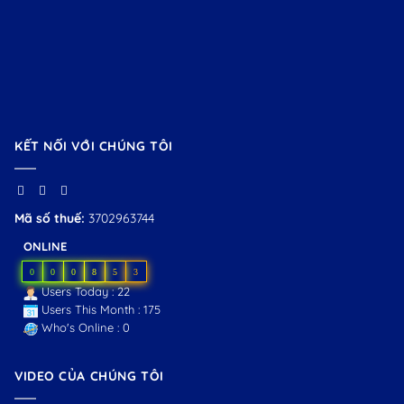
KẾT NỐI VỚI CHÚNG TÔI
Mã số thuế:
3702963744
ONLINE
0
0
0
8
5
3
Users Today : 22
Users This Month : 175
Who's Online : 0
VIDEO CỦA CHÚNG TÔI