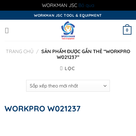
WORKMAN JSC
Bỏ qua
Skip
WORKMAN JSC TOOL & EQUIPMENT
to
content
0
TRANG CHỦ
/
SẢN PHẨM ĐƯỢC GẮN THẺ “WORKPRO
W021237”
LỌC
WORKPRO W021237