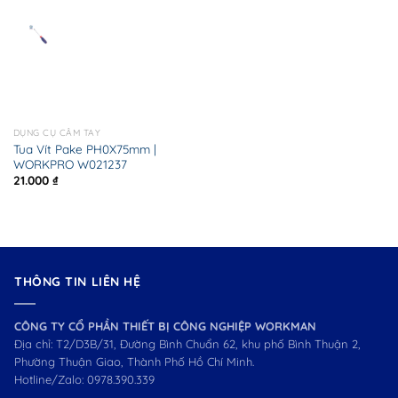
DỤNG CỤ CẦM TAY
Tua Vít Pake PH0X75mm |
WORKPRO W021237
21.000
₫
THÔNG TIN LIÊN HỆ
CÔNG TY CỔ PHẦN THIẾT BỊ CÔNG NGHIỆP WORKMAN
Địa chỉ: T2/D3B/31, Đường Bình Chuẩn 62, khu phố Bình Thuận 2,
Phường Thuận Giao, Thành Phố Hồ Chí Minh.
Hotline/Zalo:
0978.390.339