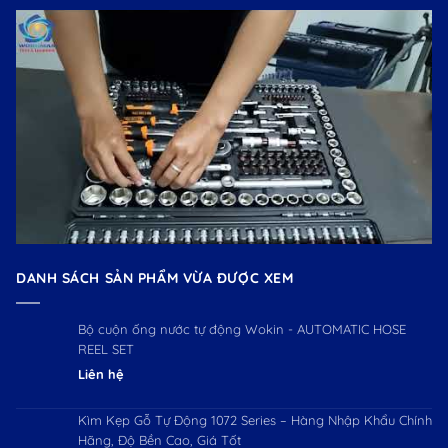
DANH SÁCH SẢN PHẨM VỪA ĐƯỢC XEM
Bộ cuộn ống nước tự động Wokin - AUTOMATIC HOSE
REEL SET
Liên hệ
Kìm Kẹp Gỗ Tự Động 1072 Series – Hàng Nhập Khẩu Chính
Hãng, Độ Bền Cao, Giá Tốt