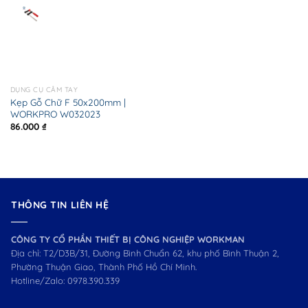
DỤNG CỤ CẦM TAY
Kẹp Gỗ Chữ F 50x200mm |
WORKPRO W032023
86.000
₫
THÔNG TIN LIÊN HỆ
CÔNG TY CỔ PHẦN THIẾT BỊ CÔNG NGHIỆP WORKMAN
Địa chỉ: T2/D3B/31, Đường Bình Chuẩn 62, khu phố Bình Thuận 2,
Phường Thuận Giao, Thành Phố Hồ Chí Minh.
Hotline/Zalo:
0978.390.339