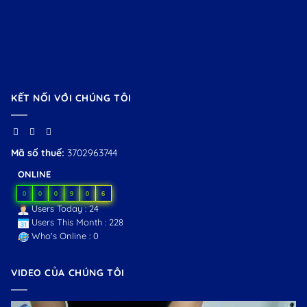
KẾT NỐI VỚI CHÚNG TÔI
Mã số thuế:
3702963744
ONLINE
0
0
0
9
0
6
Users Today : 24
Users This Month : 228
Who's Online : 0
VIDEO CỦA CHÚNG TÔI