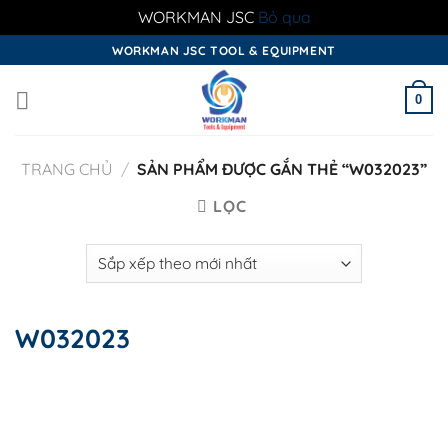
WORKMAN JSC
Bỏ qua
Skip
WORKMAN JSC TOOL & EQUIPMENT
to
content
0
TRANG CHỦ
/
SẢN PHẨM ĐƯỢC GẮN THẺ “W032023”
LỌC
W032023