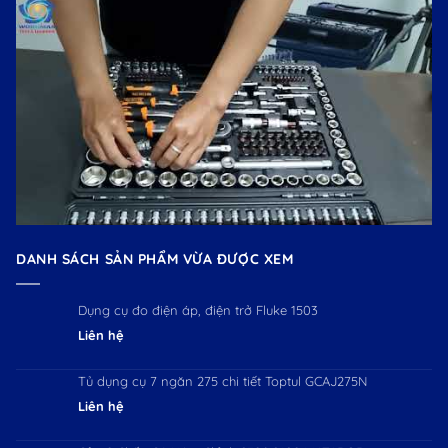
DANH SÁCH SẢN PHẨM VỪA ĐƯỢC XEM
Dụng cụ đo điện áp, điện trở Fluke 1503
Liên hệ
Tủ dụng cụ 7 ngăn 275 chi tiết Toptul GCAJ275N
Liên hệ