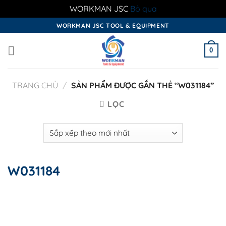
WORKMAN JSC
Bỏ qua
Skip
WORKMAN JSC TOOL & EQUIPMENT
to
content
0
TRANG CHỦ
/
SẢN PHẨM ĐƯỢC GẮN THẺ “W031184”
LỌC
W031184