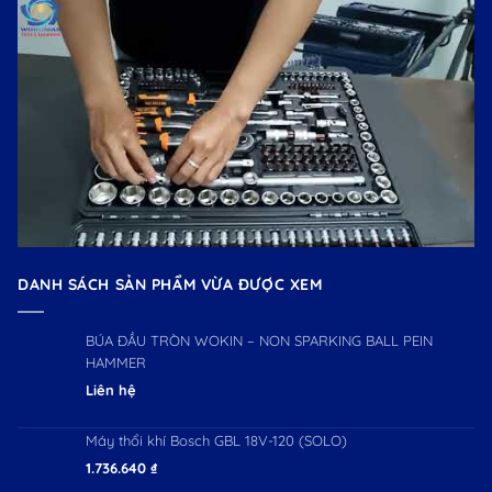
DANH SÁCH SẢN PHẨM VỪA ĐƯỢC XEM
BÚA ĐẦU TRÒN WOKIN – NON SPARKING BALL PEIN
HAMMER
Liên hệ
Máy thổi khí Bosch GBL 18V-120 (SOLO)
1.736.640
₫