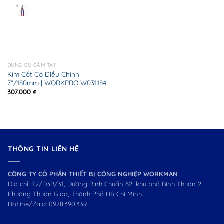
DỤNG CỤ CẦM TAY
Kìm Cắt Có Điều Chỉnh
7″/180mm | WORKPRO W031184
307.000
₫
THÔNG TIN LIÊN HỆ
CÔNG TY CỔ PHẦN THIẾT BỊ CÔNG NGHIỆP WORKMAN
Địa chỉ: T2/D3B/31, Đường Bình Chuẩn 62, khu phố Bình Thuận 2,
Phường Thuận Giao, Thành Phố Hồ Chí Minh.
Hotline/Zalo:
0978.390.339