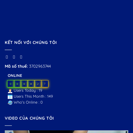
KẾT NỐI VỚI CHÚNG TÔI
Mã số thuế:
3702963744
ONLINE
0
0
0
8
2
7
Users Today : 19
Users This Month : 149
Who's Online : 0
VIDEO CỦA CHÚNG TÔI