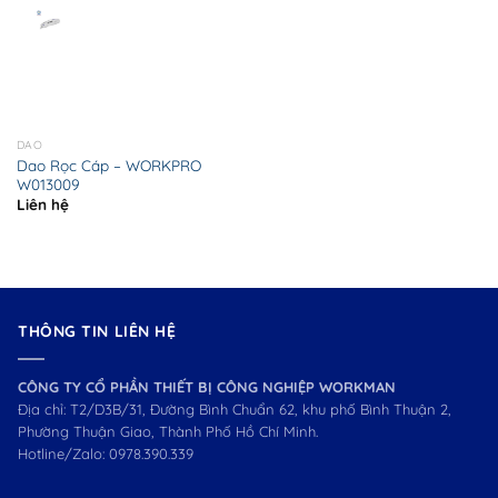
DAO
Dao Rọc Cáp – WORKPRO
W013009
Liên hệ
THÔNG TIN LIÊN HỆ
CÔNG TY CỔ PHẦN THIẾT BỊ CÔNG NGHIỆP WORKMAN
Địa chỉ: T2/D3B/31, Đường Bình Chuẩn 62, khu phố Bình Thuận 2,
Phường Thuận Giao, Thành Phố Hồ Chí Minh.
Hotline/Zalo:
0978.390.339