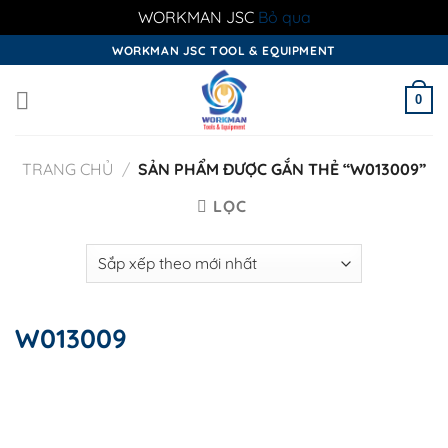
WORKMAN JSC
Bỏ qua
Skip
WORKMAN JSC TOOL & EQUIPMENT
to
content
0
TRANG CHỦ
/
SẢN PHẨM ĐƯỢC GẮN THẺ “W013009”
LỌC
W013009