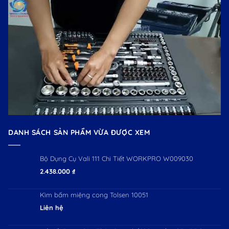
DANH SÁCH SẢN PHẨM VỪA ĐƯỢC XEM
Bộ Dụng Cụ Vali 111 Chi Tiết WORKPRO W009030
2.438.000
₫
Kìm bấm miệng cong Tolsen 10051
Liên hệ