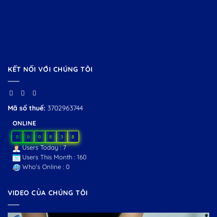
KẾT NỐI VỚI CHÚNG TÔI
Mã số thuế:
3702963744
ONLINE
0
0
0
8
3
8
Users Today : 7
Users This Month : 160
Who's Online : 0
VIDEO CỦA CHÚNG TÔI