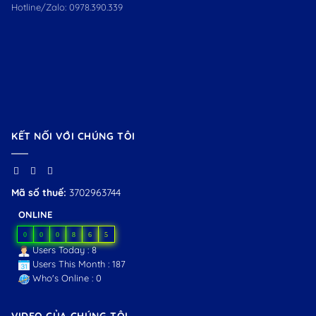
Hotline/Zalo:
0978.390.339
KẾT NỐI VỚI CHÚNG TÔI
Mã số thuế:
3702963744
ONLINE
0
0
0
8
6
5
Users Today : 8
Users This Month : 187
Who's Online : 0