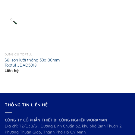
DỤNG CỤ TOPTUL
Sủi sơn lưỡi thẳng 50x100mm
Toptul JDAD5018
Liên hệ
THÔNG TIN LIÊN HỆ
CÔNG TY CỔ PHẦN THIẾT BỊ CÔNG NGHIỆP WORKMAN
Địa chỉ: T2/D3B/31, Đường Bình Chuẩn 62, khu phố Bình Thuận 2,
Phường Thuận Giao, Thành Phố Hồ Chí Minh.