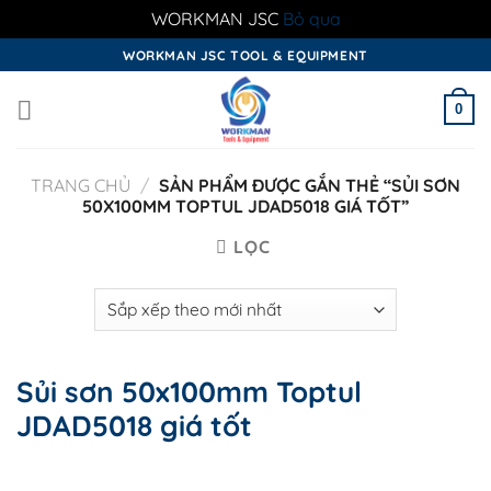
WORKMAN JSC
Bỏ qua
Skip
WORKMAN JSC TOOL & EQUIPMENT
to
content
0
TRANG CHỦ
/
SẢN PHẨM ĐƯỢC GẮN THẺ “SỦI SƠN
50X100MM TOPTUL JDAD5018 GIÁ TỐT”
LỌC
Sủi sơn 50x100mm Toptul
JDAD5018 giá tốt