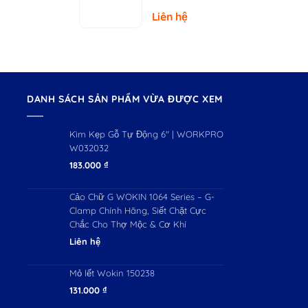
– Tải Trọng
Liên hệ
150kg
DANH SÁCH SẢN PHẨM VỪA ĐƯỢC XEM
Kìm Kẹp Gỗ Tự Động 6" | WORKPRO
W032032
183.000
₫
Cảo Chữ G WOKIN 1064 Series – G-
Clamp Chính Hãng, Siết Chặt Cực
Chắc Cho Thợ Mộc & Cơ Khí
Liên hệ
Mỏ lết Wokin 150238
131.000
₫