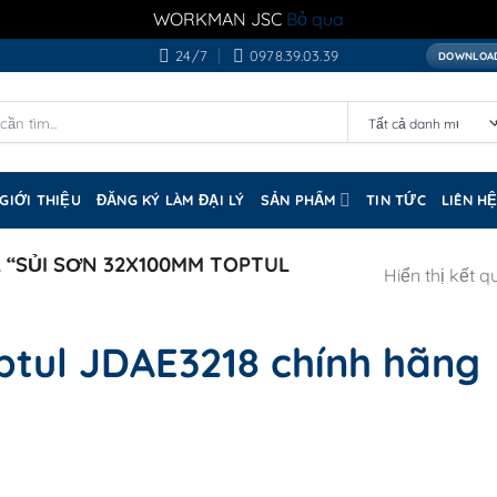
WORKMAN JSC
Bỏ qua
24/7
0978.39.03.39
DOWNLOAD
GIỚI THIỆU
ĐĂNG KÝ LÀM ĐẠI LÝ
SẢN PHẨM
TIN TỨC
LIÊN H
“SỦI SƠN 32X100MM TOPTUL
Hiển thị kết q
ptul JDAE3218 chính hãng