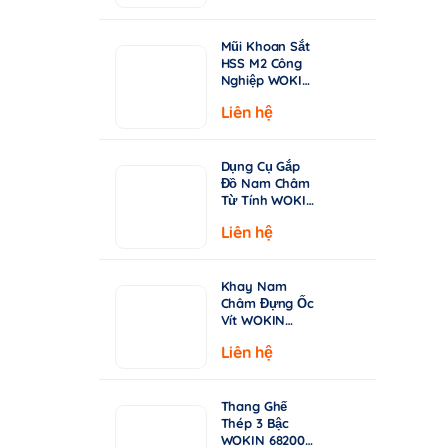
từ
Chuyên Khoan
Inox & Thép
15.000 ₫
Cứng
Mũi Khoan Sắt
đến
HSS M2 Công
149.000 ₫
Nghiệp WOKIN
750210–750360
Liên hệ
| Tiêu Chuẩn
DIN338, Đầu
Khoan 135°
Dụng Cụ Gắp
Đồ Nam Châm
Từ Tính WOKIN
722005 – Cán
Liên hệ
Rút Dài 130-
640mm
Khay Nam
Châm Đựng Ốc
Vít WOKIN
724206 –
Liên hệ
Đường Kính
150mm (6")
Thang Ghế
Thép 3 Bậc
WOKIN 682003