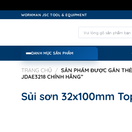
Skip
WORKMAN JSC TOOL & EQUIPMENT
to
content
Tìm
kiếm:
DANH MỤC SẢN PHẨM
TRANG CHỦ
/
SẢN PHẨM ĐƯỢC GẮN THẺ 
JDAE3218 CHÍNH HÃNG”
Sủi sơn 32x100mm To