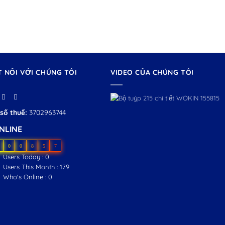
T NỐI VỚI CHÚNG TÔI
VIDEO CỦA CHÚNG TÔI
số thuế:
3702963744
NLINE
0
0
8
5
7
Users Today : 0
Users This Month : 179
Who's Online : 0