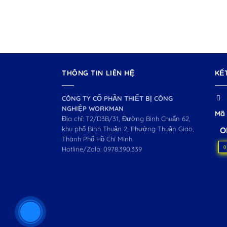
THÔNG TIN LIÊN HỆ
KẾ
CÔNG TY CỔ PHẦN THIẾT BỊ CÔNG
NGHIỆP WORKMAN
Mã 
Địa chỉ: T2/D3B/31, Đường Bình Chuẩn 62,
khu phố Bình Thuận 2, Phường Thuận Giao,
O
Thành Phố Hồ Chí Minh.
0
Hotline/Zalo:
0978.390.339