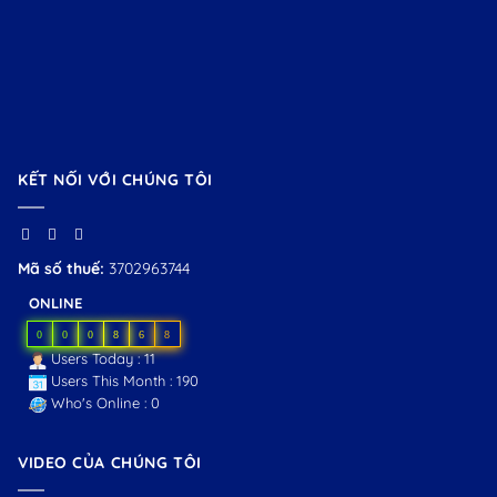
KẾT NỐI VỚI CHÚNG TÔI
Mã số thuế:
3702963744
ONLINE
0
0
0
8
6
8
Users Today : 11
Users This Month : 190
Who's Online : 0
VIDEO CỦA CHÚNG TÔI