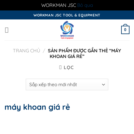
WORKMAN JSC
Bỏ qua
Skip
WORKMAN JSC TOOL & EQUIPMENT
to
content
0
TRANG CHỦ
/
SẢN PHẨM ĐƯỢC GẮN THẺ “MÁY
KHOAN GIÁ RẺ”
LỌC
máy khoan giá rẻ