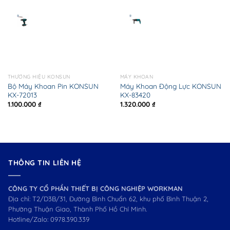
THƯƠNG HIỆU KONSUN
MÁY KHOAN
Bộ Máy Khoan Pin KONSUN
Máy Khoan Động Lực KONSUN
KX-72013
KX-83420
1.100.000
₫
1.320.000
₫
THÔNG TIN LIÊN HỆ
CÔNG TY CỔ PHẦN THIẾT BỊ CÔNG NGHIỆP WORKMAN
Địa chỉ: T2/D3B/31, Đường Bình Chuẩn 62, khu phố Bình Thuận 2,
Phường Thuận Giao, Thành Phố Hồ Chí Minh.
Hotline/Zalo:
0978.390.339