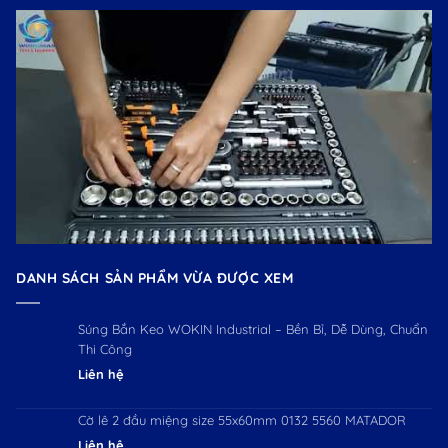
DANH SÁCH SẢN PHẨM VỪA ĐƯỢC XEM
Súng Bắn Keo WOKIN Industrial – Bền Bỉ, Dễ Dùng, Chuẩn
Thi Công
Liên hệ
Cờ lê 2 đầu miệng size 55x60mm 0132 5560 MATADOR
Liên hệ