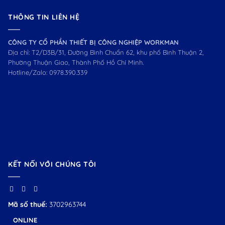
THÔNG TIN LIÊN HỆ
CÔNG TY CỔ PHẦN THIẾT BỊ CÔNG NGHIỆP WORKMAN
Địa chỉ: T2/D3B/31, Đường Bình Chuẩn 62, khu phố Bình Thuận 2,
Phường Thuận Giao, Thành Phố Hồ Chí Minh.
Hotline/Zalo:
0978.390.339
KẾT NỐI VỚI CHÚNG TÔI
Mã số thuế:
3702963744
ONLINE