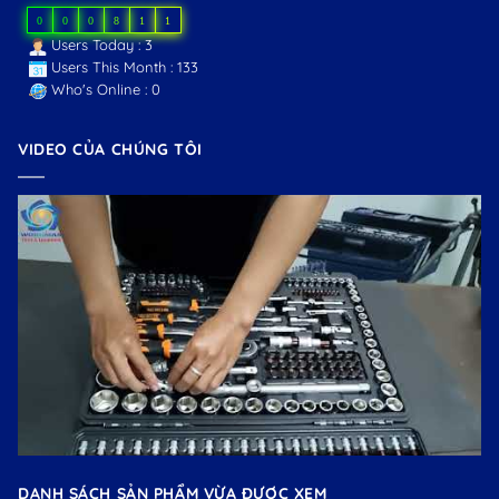
0
0
0
8
1
1
Users Today : 3
Users This Month : 133
Who's Online : 0
VIDEO CỦA CHÚNG TÔI
DANH SÁCH SẢN PHẨM VỪA ĐƯỢC XEM