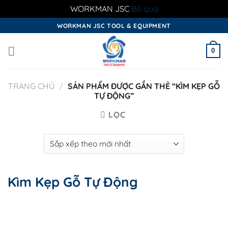
WORKMAN JSC
Bỏ qua
Skip
WORKMAN JSC TOOL & EQUIPMENT
to
content
0
TRANG CHỦ
/
SẢN PHẨM ĐƯỢC GẮN THẺ “KÌM KẸP GỖ
TỰ ĐỘNG”
LỌC
Kìm Kẹp Gỗ Tự Động