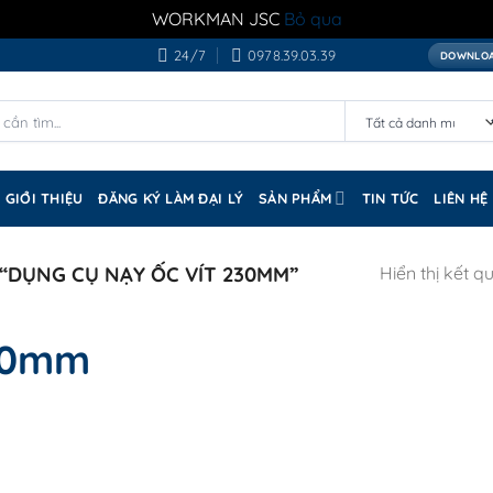
WORKMAN JSC
Bỏ qua
24/7
0978.39.03.39
DOWNLOA
GIỚI THIỆU
ĐĂNG KÝ LÀM ĐẠI LÝ
SẢN PHẨM
TIN TỨC
LIÊN HỆ
“DỤNG CỤ NẠY ỐC VÍT 230MM”
Hiển thị kết q
230mm