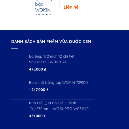
– Tải Trọng
Liên hệ
150kg
DANH SÁCH SẢN PHẨM VỪA ĐƯỢC XEM
Bộ tuýp 1/2 inch 12 chi tiết
WORKPRO W003024
475.000
₫
Bơm mỡ bằng tay WOKIN 729510
1.247.000
₫
Kìm Mỏ Quạ Có Điều Chỉnh
10"/250mm | WORKPRO W031140
451.000
₫