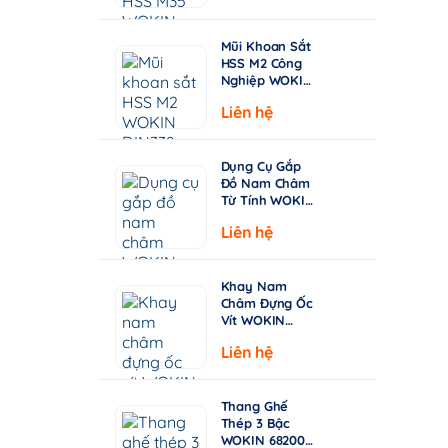
từ
Chuyên Khoan
Inox & Thép
15.000 ₫
Cứng
Mũi Khoan Sắt
đến
HSS M2 Công
149.000 ₫
Nghiệp WOKIN
750210–750360
Liên hệ
| Tiêu Chuẩn
DIN338, Đầu
Khoan 135°
Dụng Cụ Gắp
Đồ Nam Châm
Từ Tính WOKIN
722005 – Cán
Liên hệ
Rút Dài 130-
640mm
Khay Nam
Châm Đựng Ốc
Vít WOKIN
724206 –
Liên hệ
Đường Kính
150mm (6")
Thang Ghế
Thép 3 Bậc
WOKIN 682003