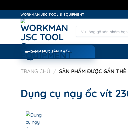
Skip
WORKMAN JSC TOOL & EQUIPMENT
to
content
Tìm
kiếm:
DANH MỤC SẢN PHẨM
TRANG CHỦ
/
SẢN PHẨM ĐƯỢC GẮN THẺ 
Dụng cụ nạy ốc vít 