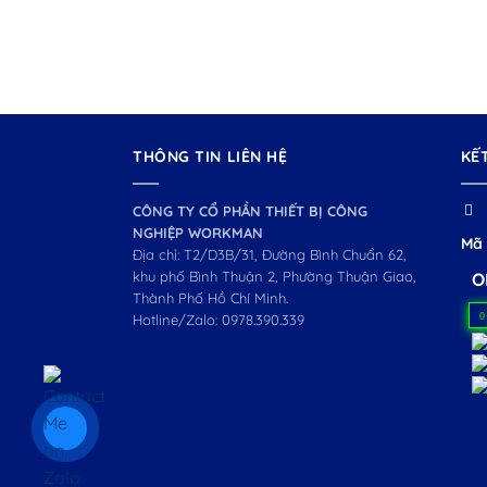
THÔNG TIN LIÊN HỆ
KẾ
CÔNG TY CỔ PHẦN THIẾT BỊ CÔNG
NGHIỆP WORKMAN
Mã 
Địa chỉ: T2/D3B/31, Đường Bình Chuẩn 62,
khu phố Bình Thuận 2, Phường Thuận Giao,
O
Thành Phố Hồ Chí Minh.
0
Hotline/Zalo:
0978.390.339