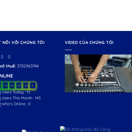
T NỐI VỚI CHÚNG TÔI
VIDEO CỦA CHÚNG TÔI
số thuế:
3702963744
NLINE
0
0
8
2
1
Users Today : 13
Users This Month : 143
Who's Online : 0