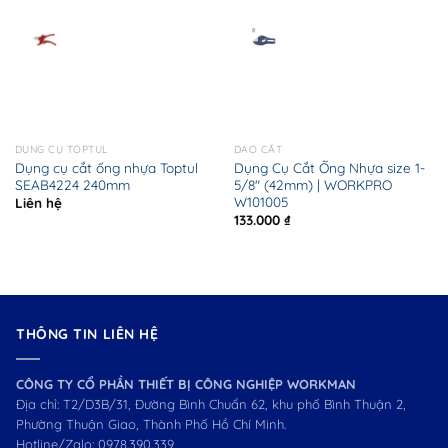
DỤNG CỤ TOPTUL
DAO CẮT
Dụng cụ cắt ống nhựa Toptul
Dụng Cụ Cắt Ống Nhựa size 1-
SEAB4224 240mm
5/8″ (42mm) | WORKPRO
W101005
Liên hệ
133.000
₫
THÔNG TIN LIÊN HỆ
CÔNG TY CỔ PHẦN THIẾT BỊ CÔNG NGHIỆP WORKMAN
Địa chỉ: T2/D3B/31, Đường Bình Chuẩn 62, khu phố Bình Thuận 2,
Phường Thuận Giao, Thành Phố Hồ Chí Minh.
Hotline/Zalo:
0978.390.339