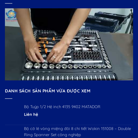
DANH SÁCH SẢN PHẨM VỪA ĐƯỢC XEM
Bộ Tuýp 1/2 Hệ inch 4135 9402 MATADOR
Liên hệ
Bộ cờ lê vòng miệng đôi 8 chi tiết Wokin 151008 – Double
Ring Spanner Set công nghiệp