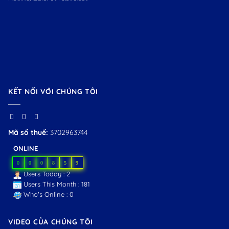
KẾT NỐI VỚI CHÚNG TÔI
Mã số thuế:
3702963744
ONLINE
0
0
0
8
5
9
Users Today : 2
Users This Month : 181
Who's Online : 0
VIDEO CỦA CHÚNG TÔI