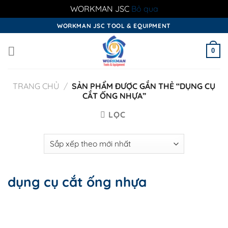
WORKMAN JSC
Bỏ qua
Skip
WORKMAN JSC TOOL & EQUIPMENT
to
content
0
TRANG CHỦ
/
SẢN PHẨM ĐƯỢC GẮN THẺ “DỤNG CỤ
CẮT ỐNG NHỰA”
LỌC
dụng cụ cắt ống nhựa