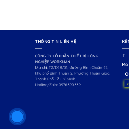
THÔNG TIN LIÊN HỆ
KẾ
CÔNG TY CỔ PHẦN THIẾT BỊ CÔNG
NGHIỆP WORKMAN
Mã 
Địa chỉ: T2/D3B/31, Đường Bình Chuẩn 62,
khu phố Bình Thuận 2, Phường Thuận Giao,
O
Thành Phố Hồ Chí Minh.
0
Hotline/Zalo:
0978.390.339