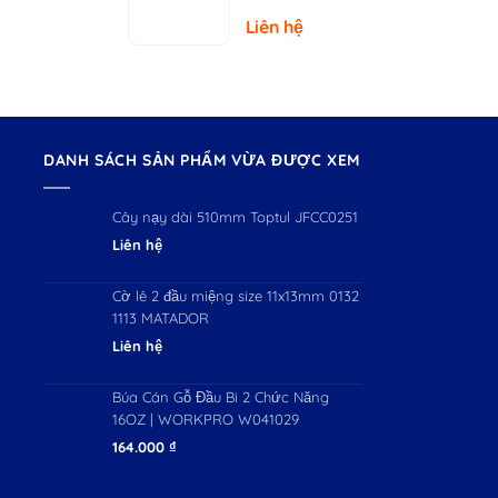
– Tải Trọng
Liên hệ
150kg
DANH SÁCH SẢN PHẨM VỪA ĐƯỢC XEM
Cây nạy dài 510mm Toptul JFCC0251
Liên hệ
Cờ lê 2 đầu miệng size 11x13mm 0132
1113 MATADOR
Liên hệ
Búa Cán Gỗ Đầu Bi 2 Chức Năng
16OZ | WORKPRO W041029
164.000
₫