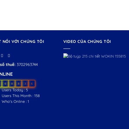
T NỐI VỚI CHÚNG TÔI
VIDEO CỦA CHÚNG TÔI
số thuế:
3702963744
NLINE
0
0
8
3
6
Users Today : 5
Users This Month : 158
Who's Online : 1