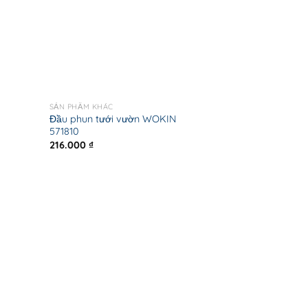
SẢN PHẨM KHÁC
Đầu phun tưới vườn WOKIN
571810
216.000
₫