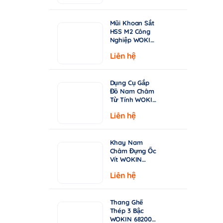
từ
Chuyên Khoan
Inox & Thép
15.000 ₫
Cứng
Mũi Khoan Sắt
đến
HSS M2 Công
149.000 ₫
Nghiệp WOKIN
750210–750360
Liên hệ
| Tiêu Chuẩn
DIN338, Đầu
Khoan 135°
Dụng Cụ Gắp
Đồ Nam Châm
Từ Tính WOKIN
722005 – Cán
Liên hệ
Rút Dài 130-
640mm
Khay Nam
Châm Đựng Ốc
Vít WOKIN
724206 –
Liên hệ
Đường Kính
150mm (6")
Thang Ghế
Thép 3 Bậc
WOKIN 682003