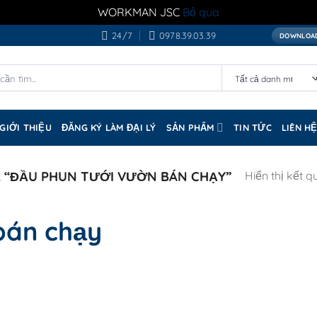
WORKMAN JSC
Bỏ qua
24/7
0978.39.03.39
DOWNLOAD
GIỚI THIỆU
ĐĂNG KÝ LÀM ĐẠI LÝ
SẢN PHẨM
TIN TỨC
LIÊN H
 “ĐẦU PHUN TƯỚI VƯỜN BÁN CHẠY”
Hiển thị kết q
bán chạy