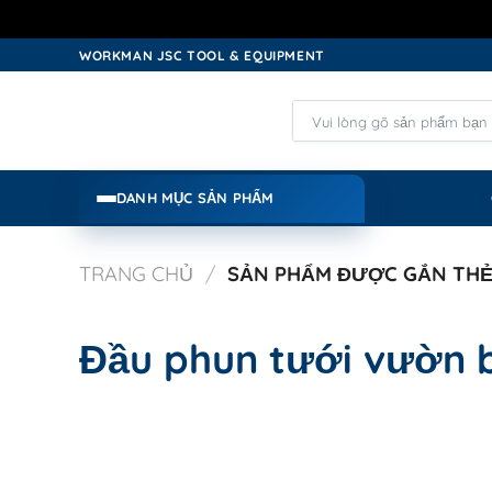
Skip
WORKMAN JSC TOOL & EQUIPMENT
to
content
Tìm
kiếm:
DANH MỤC SẢN PHẨM
TRANG CHỦ
/
SẢN PHẨM ĐƯỢC GẮN THẺ
Đầu phun tưới vườn 