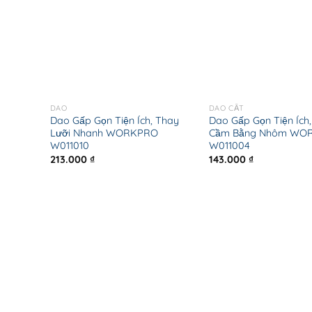
DAO
DAO CẮT
Dao Gấp Gọn Tiện Ích, Thay
Dao Gấp Gọn Tiện Ích,
Lưỡi Nhanh WORKPRO
Cầm Bằng Nhôm WO
W011010
W011004
213.000
₫
143.000
₫