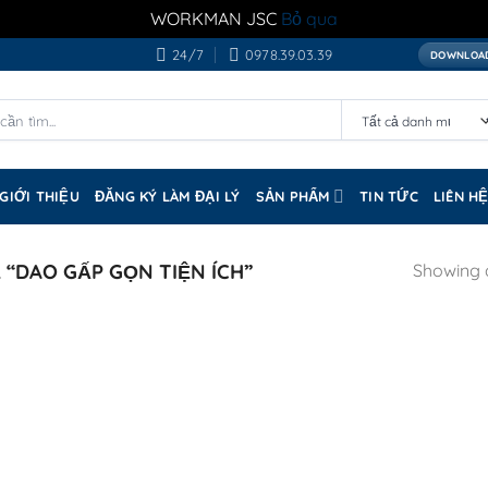
WORKMAN JSC
Bỏ qua
24/7
0978.39.03.39
DOWNLOAD
GIỚI THIỆU
ĐĂNG KÝ LÀM ĐẠI LÝ
SẢN PHẨM
TIN TỨC
LIÊN H
“DAO GẤP GỌN TIỆN ÍCH”
Showing a