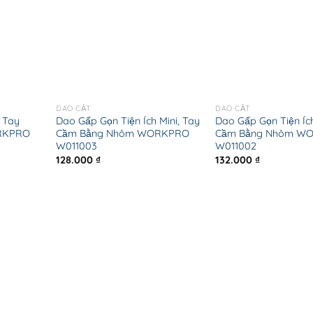
DAO CẮT
DAO CẮT
 Tay
Dao Gấp Gọn Tiện Ích Mini, Tay
Dao Gấp Gọn Tiện Íc
RKPRO
Cầm Bằng Nhôm WORKPRO
Cầm Bằng Nhôm W
W011003
W011002
128.000
₫
132.000
₫