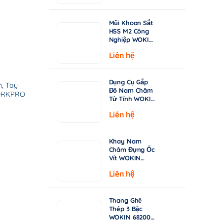
từ
Chuyên Khoan
Inox & Thép
15.000 ₫
Cứng
Mũi Khoan Sắt
đến
HSS M2 Công
149.000 ₫
Nghiệp WOKIN
750210–750360
Liên hệ
| Tiêu Chuẩn
DIN338, Đầu
Khoan 135°
Dụng Cụ Gắp
h, Tay
Đồ Nam Châm
ORKPRO
Từ Tính WOKIN
722005 – Cán
Liên hệ
Rút Dài 130-
640mm
Khay Nam
Châm Đựng Ốc
Vít WOKIN
724206 –
Liên hệ
Đường Kính
150mm (6")
Thang Ghế
Thép 3 Bậc
WOKIN 682003