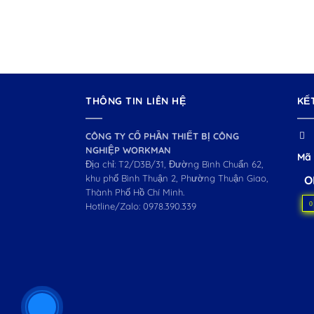
THÔNG TIN LIÊN HỆ
KẾ
CÔNG TY CỔ PHẦN THIẾT BỊ CÔNG
NGHIỆP WORKMAN
Mã 
Địa chỉ: T2/D3B/31, Đường Bình Chuẩn 62,
khu phố Bình Thuận 2, Phường Thuận Giao,
O
Thành Phố Hồ Chí Minh.
0
Hotline/Zalo:
0978.390.339