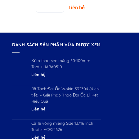
– Tải Trọng
Liên hệ
150kg
DANH SÁCH SẢN PHẨM VỪA ĐƯỢC XEM
Kềm tháo séc măng 50-100mm
Toptul JABA0510
Liên hệ
Bộ Tách Đai Ốc Wokin 332304 (4 chi
tiết) – Giải Pháp Tháo Đai Ốc Bị Kẹt
Hiệu Quả
Liên hệ
Cờ lê vòng miệng Size 13/16 Inch
Toptul ACEX2626
Liên hệ