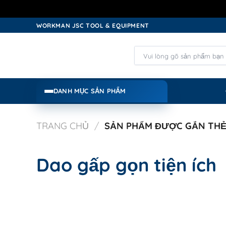
Skip
WORKMAN JSC TOOL & EQUIPMENT
to
content
Tìm
kiếm:
DANH MỤC SẢN PHẨM
TRANG CHỦ
/
SẢN PHẨM ĐƯỢC GẮN THẺ 
Dao gấp gọn tiện ích