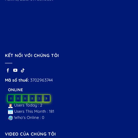
KẾT NỐI VỚI CHÚNG TÔI
Mã số thuế:
3702963744
ONLINE
0
0
0
8
5
9
Users Today : 2
Users This Month : 181
Who's Online : 0
VIDEO CỦA CHÚNG TÔI