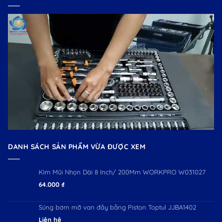
DANH SÁCH SẢN PHẨM VỪA ĐƯỢC XEM
Kìm Mũi Nhọn Dài 8 Inch/ 200Mm WORKPRO W031027
64.000
₫
Súng bơm mỡ van đầy bằng Piston Toptul JJBA1402
Liên hệ