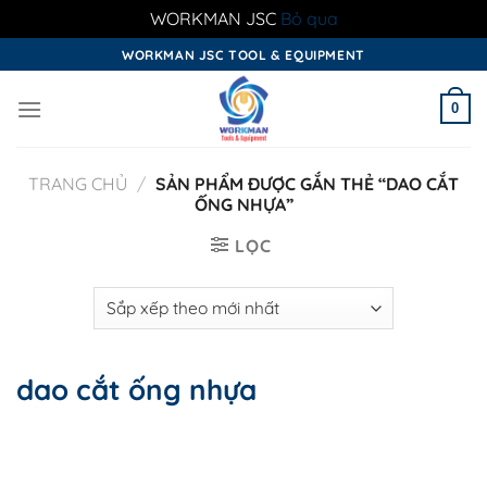
WORKMAN JSC
Bỏ qua
Skip
WORKMAN JSC TOOL & EQUIPMENT
to
content
0
TRANG CHỦ
/
SẢN PHẨM ĐƯỢC GẮN THẺ “DAO CẮT
ỐNG NHỰA”
LỌC
dao cắt ống nhựa