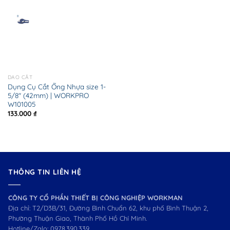
DAO CẮT
Dụng Cụ Cắt Ống Nhựa size 1-
5/8″ (42mm) | WORKPRO
W101005
133.000
₫
THÔNG TIN LIÊN HỆ
CÔNG TY CỔ PHẦN THIẾT BỊ CÔNG NGHIỆP WORKMAN
Địa chỉ: T2/D3B/31, Đường Bình Chuẩn 62, khu phố Bình Thuận 2,
Phường Thuận Giao, Thành Phố Hồ Chí Minh.
Hotline/Zalo:
0978.390.339