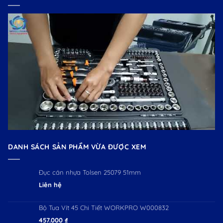
DANH SÁCH SẢN PHẨM VỪA ĐƯỢC XEM
Đục cán nhựa Tolsen 25079 51mm
Liên hệ
Bộ Tua Vít 45 Chi Tiết WORKPRO W000832
457.000
₫