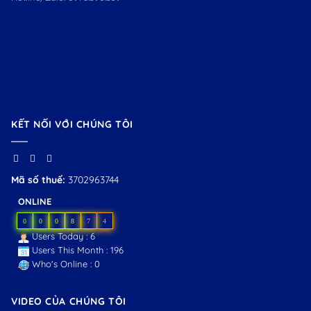
KẾT NỐI VỚI CHÚNG TÔI
Mã số thuế:
3702963744
ONLINE
0
0
0
8
7
4
Users Today : 6
Users This Month : 196
Who's Online : 0
VIDEO CỦA CHÚNG TÔI