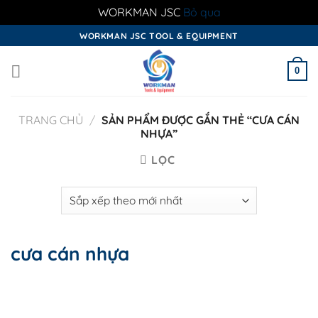
WORKMAN JSC
Bỏ qua
Skip
WORKMAN JSC TOOL & EQUIPMENT
to
content
0
TRANG CHỦ
/
SẢN PHẨM ĐƯỢC GẮN THẺ “CƯA CÁN
NHỰA”
LỌC
cưa cán nhựa