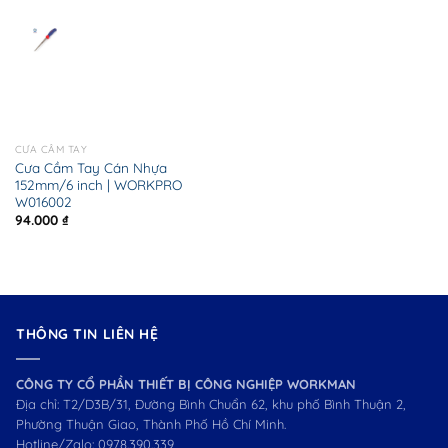
CƯA CẦM TAY
Cưa Cầm Tay Cán Nhựa
152mm/6 inch | WORKPRO
W016002
94.000
₫
THÔNG TIN LIÊN HỆ
CÔNG TY CỔ PHẦN THIẾT BỊ CÔNG NGHIỆP WORKMAN
Địa chỉ: T2/D3B/31, Đường Bình Chuẩn 62, khu phố Bình Thuận 2,
Phường Thuận Giao, Thành Phố Hồ Chí Minh.
Hotline/Zalo:
0978.390.339