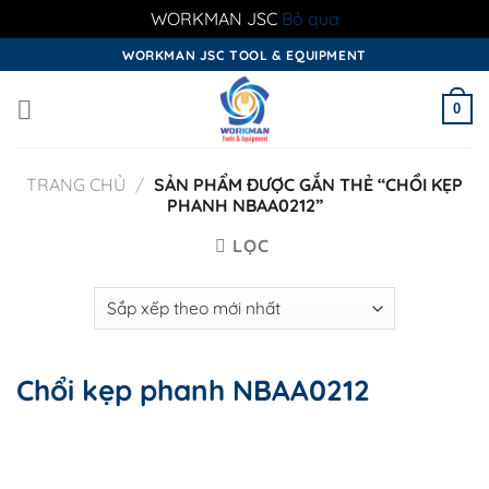
WORKMAN JSC
Bỏ qua
Skip
WORKMAN JSC TOOL & EQUIPMENT
to
content
0
TRANG CHỦ
/
SẢN PHẨM ĐƯỢC GẮN THẺ “CHỔI KẸP
PHANH NBAA0212”
LỌC
Chổi kẹp phanh NBAA0212