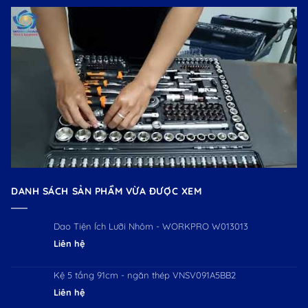
DANH SÁCH SẢN PHẨM VỪA ĐƯỢC XEM
Dao Tiện Ích Lưỡi Nhôm - WORKPRO W013013
Liên hệ
Kệ 5 tầng 91cm - ngăn thép VNSV091A5BB2
Liên hệ