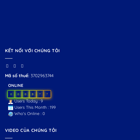
KẾT NỐI VỚI CHÚNG TÔI
Mã số thuế:
3702963744
ONLINE
0
0
0
8
7
7
Users Today : 9
Users This Month : 199
Who's Online : 0
VIDEO CỦA CHÚNG TÔI