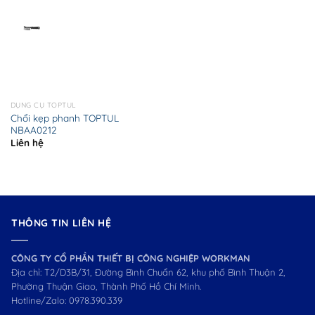
DỤNG CỤ TOPTUL
Chổi kẹp phanh TOPTUL
NBAA0212
Liên hệ
THÔNG TIN LIÊN HỆ
CÔNG TY CỔ PHẦN THIẾT BỊ CÔNG NGHIỆP WORKMAN
Địa chỉ: T2/D3B/31, Đường Bình Chuẩn 62, khu phố Bình Thuận 2,
Phường Thuận Giao, Thành Phố Hồ Chí Minh.
Hotline/Zalo:
0978.390.339