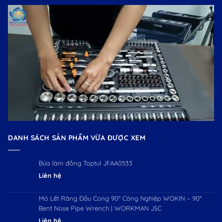
DANH SÁCH SẢN PHẨM VỪA ĐƯỢC XEM
Búa làm đồng Toptul JFAA0533
Liên hệ
Mỏ Lết Răng Đầu Cong 90° Công Nghiệp WOKIN – 90°
Bent Nose Pipe Wrench | WORKMAN JSC
Liên hệ