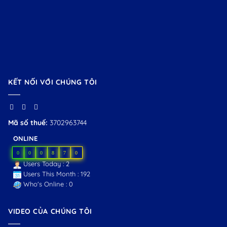
KẾT NỐI VỚI CHÚNG TÔI
Mã số thuế:
3702963744
ONLINE
0
0
0
8
7
0
Users Today : 2
Users This Month : 192
Who's Online : 0
VIDEO CỦA CHÚNG TÔI