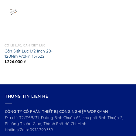
CỜ LÊ LỰC, CẦN XIẾT LỰC
Cần Siết Lực 1/2 Inch 20-
120Nm Wokin 157522
1.226.000
₫
THÔNG TIN LIÊN HỆ
CÔNG TY CỔ PHẦN THIẾT BỊ CÔNG NGHIỆP WORKMAN
Địa chỉ: T2/D3B/31, Đường Bình Chuẩn 62, khu phố Bình Thuận 2,
Phường Thuận Giao, Thành Phố Hồ Chí Minh.
Hotline/Zalo:
0978.390.339