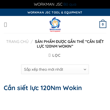
WORKMAN JSC
Bỏ qua
Skip
WORKMAN JSC TOOL & EQUIPMENT
to
content
0
TRANG CHỦ
/
SẢN PHẨM ĐƯỢC GẮN THẺ “CẦN SIẾT
LỰC 120NM WOKIN”
LỌC
Cần siết lực 120Nm Wokin