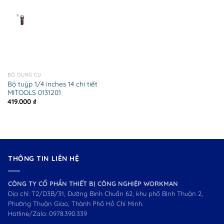
BỘ DỤNG CỤ
Bộ tuýp 1/4 inches 14 chi tiết
MITOOLS 0131201
419.000
₫
THÔNG TIN LIÊN HỆ
CÔNG TY CỔ PHẦN THIẾT BỊ CÔNG NGHIỆP WORKMAN
Địa chỉ: T2/D3B/31, Đường Bình Chuẩn 62, khu phố Bình Thuận 2,
Phường Thuận Giao, Thành Phố Hồ Chí Minh.
Hotline/Zalo:
0978.390.339