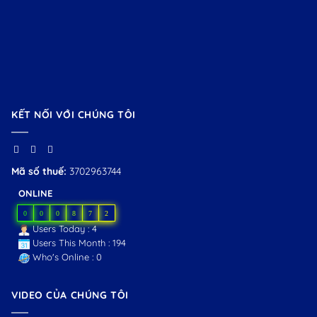
KẾT NỐI VỚI CHÚNG TÔI
Mã số thuế:
3702963744
ONLINE
0
0
0
8
7
2
Users Today : 4
Users This Month : 194
Who's Online : 0
VIDEO CỦA CHÚNG TÔI