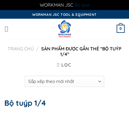
WORKMAN JSC
Bỏ qua
Skip
WORKMAN JSC TOOL & EQUIPMENT
to
content
0
TRANG CHỦ
/
SẢN PHẨM ĐƯỢC GẮN THẺ “BỘ TUÝP
1/4”
LỌC
Bộ tuýp 1/4