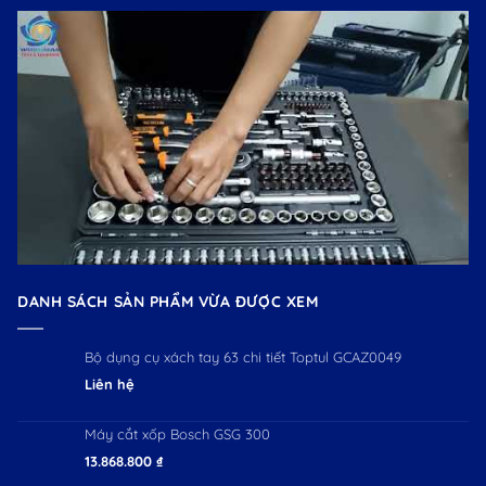
DANH SÁCH SẢN PHẨM VỪA ĐƯỢC XEM
Bộ dụng cụ xách tay 63 chi tiết Toptul GCAZ0049
Liên hệ
Máy cắt xốp Bosch GSG 300
13.868.800
₫