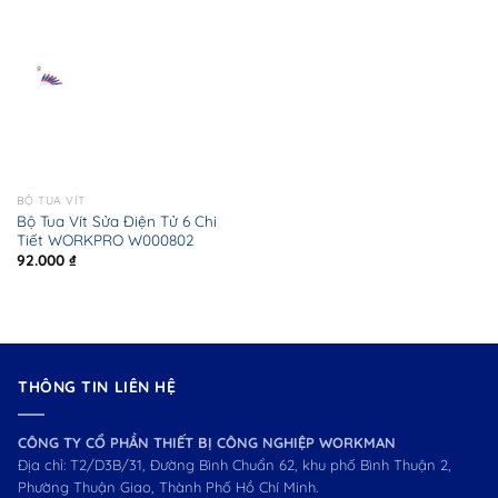
BỘ TUA VÍT
Bộ Tua Vít Sửa Điện Tử 6 Chi
Tiết WORKPRO W000802
92.000
₫
THÔNG TIN LIÊN HỆ
CÔNG TY CỔ PHẦN THIẾT BỊ CÔNG NGHIỆP WORKMAN
Địa chỉ: T2/D3B/31, Đường Bình Chuẩn 62, khu phố Bình Thuận 2,
Phường Thuận Giao, Thành Phố Hồ Chí Minh.