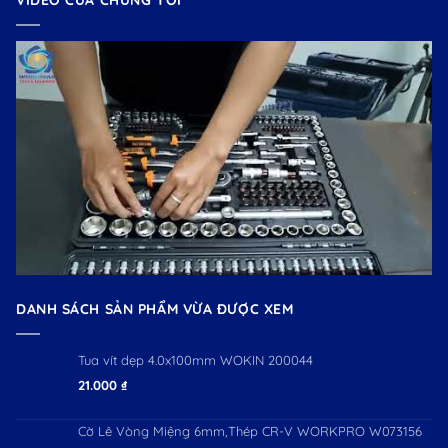
VIDEO CỦA CHÚNG TÔI
DANH SÁCH SẢN PHẨM VỪA ĐƯỢC XEM
Tua vít dẹp 4.0x100mm WOKIN 200044
21.000
₫
Cờ Lê Vòng Miệng 6mm,Thép CR-V WORKPRO W073156