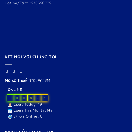
Hotline/Zalo:
0978.390.339
KẾT NỐI VỚI CHÚNG TÔI
Mã số thuế:
3702963744
ONLINE
0
0
0
8
2
7
Users Today : 19
Users This Month : 149
Who's Online : 0