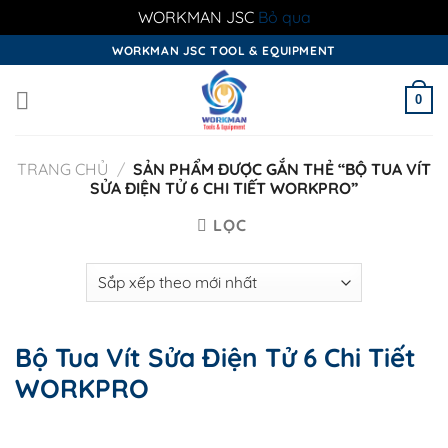
WORKMAN JSC
Bỏ qua
Skip
WORKMAN JSC TOOL & EQUIPMENT
to
content
0
TRANG CHỦ
/
SẢN PHẨM ĐƯỢC GẮN THẺ “BỘ TUA VÍT
SỬA ĐIỆN TỬ 6 CHI TIẾT WORKPRO”
LỌC
Bộ Tua Vít Sửa Điện Tử 6 Chi Tiết
WORKPRO