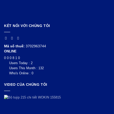
KẾT NỐI VỚI CHÚNG TÔI
Mã số thuế:
3702963744
ONLINE
0
0
0
8
1
0
Users Today : 2
Users This Month : 132
Who's Online : 0
VIDEO CỦA CHÚNG TÔI