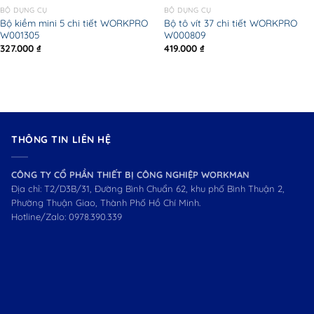
BỘ DỤNG CỤ
BỘ DỤNG CỤ
Bộ kiềm mini 5 chi tiết WORKPRO
Bộ tô vít 37 chi tiết WORKPRO
W001305
W000809
327.000
₫
419.000
₫
THÔNG TIN LIÊN HỆ
CÔNG TY CỔ PHẦN THIẾT BỊ CÔNG NGHIỆP WORKMAN
Địa chỉ: T2/D3B/31, Đường Bình Chuẩn 62, khu phố Bình Thuận 2,
Phường Thuận Giao, Thành Phố Hồ Chí Minh.
Hotline/Zalo:
0978.390.339