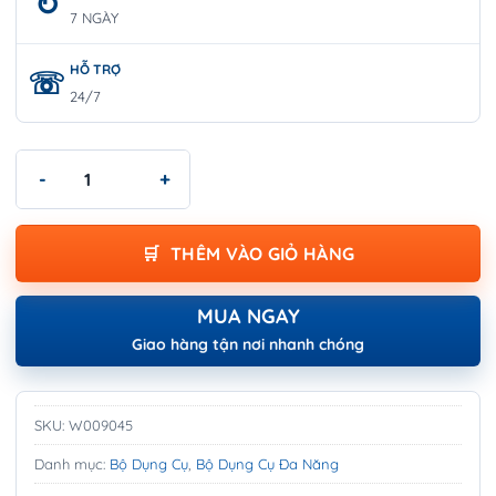
7 NGÀY
HỖ TRỢ
24/7
Bộ Dụng Cụ 90 Chi Tiết WORKPRO W009045 số lượng
THÊM VÀO GIỎ HÀNG
MUA NGAY
Giao hàng tận nơi nhanh chóng
SKU:
W009045
Danh mục:
Bộ Dụng Cụ
,
Bộ Dụng Cụ Đa Năng