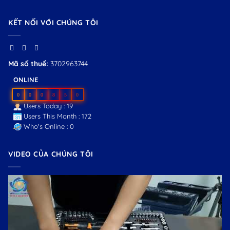
KẾT NỐI VỚI CHÚNG TÔI
Mã số thuế:
3702963744
ONLINE
0
0
0
8
5
0
Users Today : 19
Users This Month : 172
Who's Online : 0
VIDEO CỦA CHÚNG TÔI