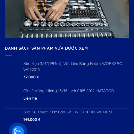
DANH SÁCH SẢN PHẨM VỪA ĐƯỢC XEM
Kìm Kẹp 3/4"(19Mm), Vật Liệu Bằng Nhôm WORKPRO
W032013
32.000
₫
Cờ Lê Vòng Miệng 15/16 Inch 0185 8012 MATADOR
Liên hệ
Búa Kỹ Thuật 7 Oz Cán Gỗ | WORKPRO W041031
149.000
₫